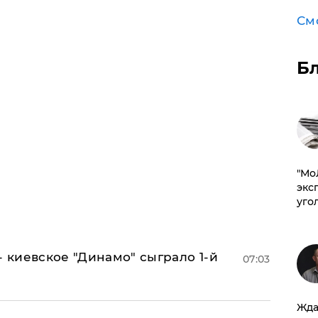
См
Б
​"М
эксп
уго
- киевское "Динамо" сыграло 1-й
07:03
Жда