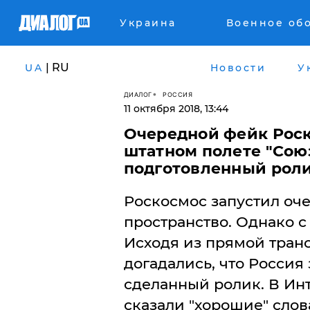
Украина
Военное об
| RU
UA
Новости
У
ДИАЛОГ
РОССИЯ
11 октября 2018, 13:44
Очередной фейк Роск
штатном полете "Сою
подготовленный рол
Роскосмос запустил оч
пространство. Однако с 
Исходя из прямой тран
догадались, что Россия
сделанный ролик. В Ин
сказали "хорошие" слов