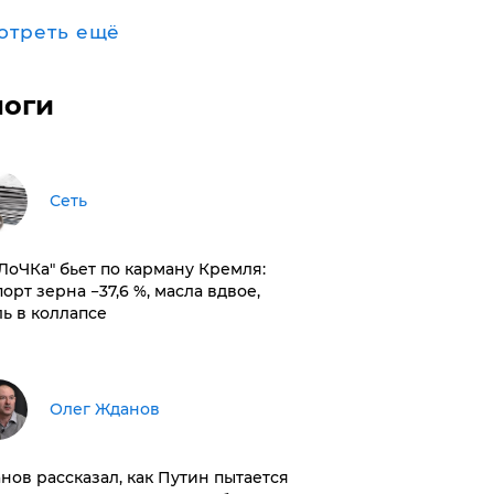
отреть ещё
логи
Сеть
оЛоЧКа" бьет по карману Кремля:
орт зерна −37,6 %, масла вдвое,
ль в коллапсе
Олег Жданов
нов рассказал, как Путин пытается