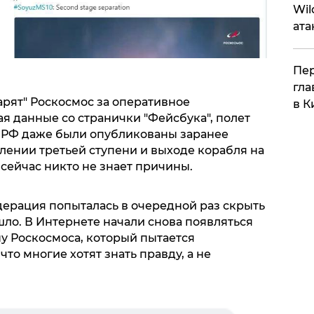
Wil
ата
Пер
гла
рят" Роскосмос за оперативное
в К
я данные со странички "Фейсбука", полет
 РФ даже были опубликованы заранее
лении третьей ступени и выходе корабля на
 сейчас никто не знает причины.
ерация попыталась в очередной раз скрыть
ышло. В Интернете начали снова появляться
у Роскосмоса, который пытается
то многие хотят знать правду, а не