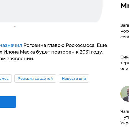
М
Зап
Рос
сев
назначил
Рогозина главою Роскосмоса. Еще
х Илона Маска будет повторен к 2031 году,
Сик
ом заявлении.
тер
оли
смос
Реакция соцсетей
Новости дня
Чал
Пут
Укр