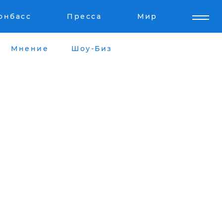
онбасс
Пресса
Мир
Мнение
Шоу-Биз