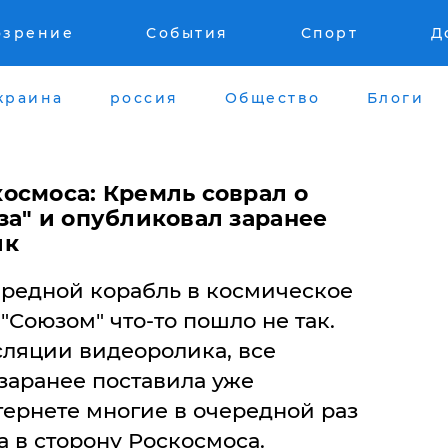
озрение
События
Спорт
Д
краина
россия
Общество
Блоги
осмоса: Кремль соврал о
за" и опубликовал заранее
ик
ередной корабль в космическое
"Союзом" что-то пошло не так.
сляции видеоролика, все
 заранее поставила уже
тернете многие в очередной раз
а в сторону Роскосмоса.