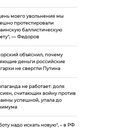
 день моего увольнения мы
ешно протестировали
аинскую баллистическую
ету", — Федоров
орский объяснил, почему
яющие деньги российские
гархи не свергли Путина
опаганда не работает: доля
сиян, считающих войну против
аины успешной, упала до
нимума
боту надо искать новую", – в РФ