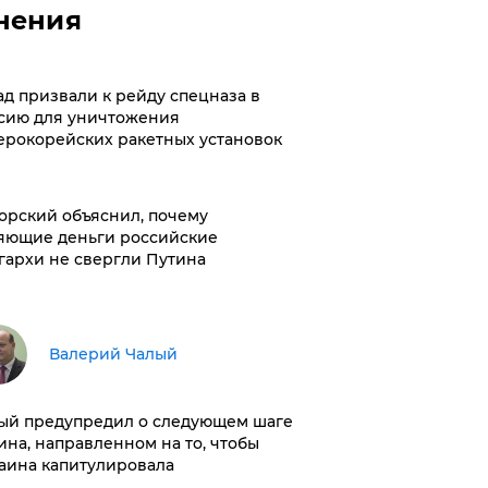
нения
ад призвали к рейду спецназа в
сию для уничтожения
ерокорейских ракетных установок
орский объяснил, почему
яющие деньги российские
гархи не свергли Путина
Валерий Чалый
ый предупредил о следующем шаге
ина, направленном на то, чтобы
аина капитулировала