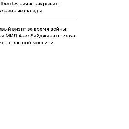
dberries начал закрывать
кованные склады
вый визит за время войны:
ва МИД Азербайджана приехал
иев с важной миссией