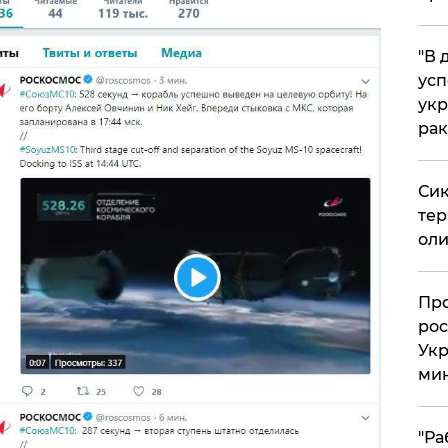
​"В
усп
укр
рак
Сик
тер
оли
​Пр
рос
Укр
ми
"Ра