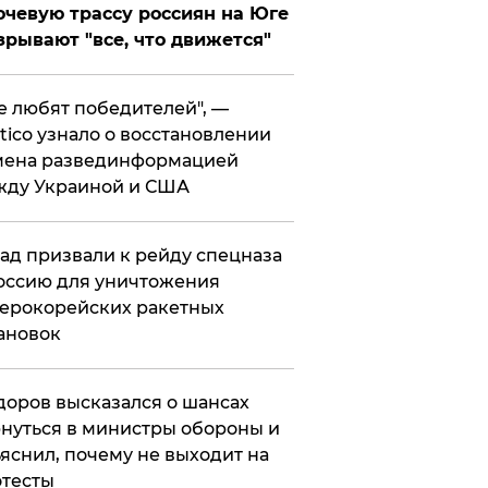
чевую трассу россиян на Юге
зрывают "все, что движется"
се любят победителей", —
itico узнало о восстановлении
мена развединформацией
жду Украиной и США
ад призвали к рейду спецназа
оссию для уничтожения
ерокорейских ракетных
ановок
оров высказался о шансах
нуться в министры обороны и
яснил, почему не выходит на
тесты