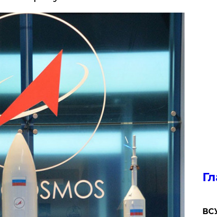
Гл
ВСУ