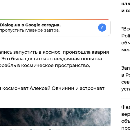
клю
и в
Dialog.ua в Google сегодня,
✓
​"В
пропустить главное завтра.
Pol
об
ме
лись запустить в космос, произошла авария
 Это была достаточно неудачная попытка
орабль в космическое пространство,
Зап
в Р
сев
 космонавт Алексей Овчинин и астронавт
уст
Фед
вер
объ
про