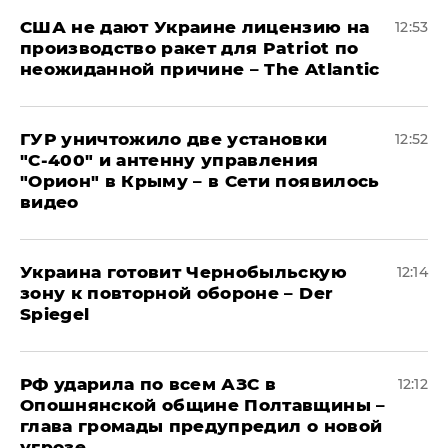
США не дают Украине лицензию на
12:53
производство ракет для Patriot по
неожиданной причине – The Atlantic
ГУР уничтожило две установки
12:52
"С‑400" и антенну управления
"Орион" в Крыму – в Сети появилось
видео
Украина готовит Чернобыльскую
12:14
зону к повторной обороне – Der
Spiegel
РФ ударила по всем АЗС в
12:12
Опошнянской общине Полтавщины –
глава громады предупредил о новой
угрозе