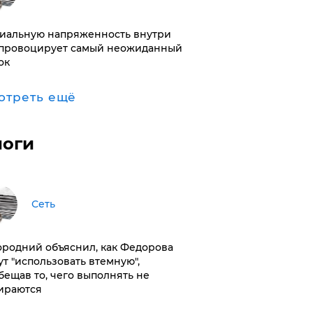
иальную напряженность внутри
провоцирует самый неожиданный
ок
отреть ещё
логи
Сеть
ородний объяснил, как Федорова
ут "использовать втемную",
бещав то, чего выполнять не
ираются