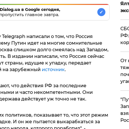
Ял
Dialog.ua в Google сегодня,
эк
✓
пропустить главное завтра.
СБС
РФ:
 Telegraph написали о том, что Россия
кор
очему Путин идет на многие сомнительные
осква слишком долго смеялась над Западом,
ть. В издании написали, что Россия сейчас
От 
ут страны, идущие к упадку, передает
тяж
ой на зарубежный
источник
.
поч
уга
ют, что действия РФ за последние
дными и часто некомпетентными. Они
держава действует уж точно не так.
"Пу
Зап
взя
х политиков, показывает то, что этот режим
Рос
дке. И он же пытается выкарабкаться за
ого народа, которого поработил", -