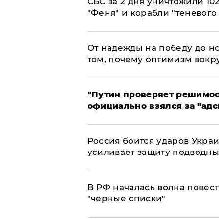
СБС за 2 дня уничтожили 10
"Феня" и корабли "теневого
От надежды на победу до но
том, почему оптимизм вокру
"Путин проверяет решимост
официально взялся за "адс
Россия боится ударов Укра
усиливает защиту подводны
​В РФ началась волна повест
"черные списки"