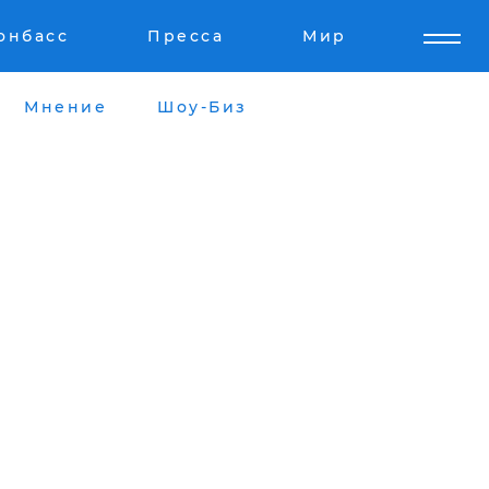
онбасс
Пресса
Мир
Мнение
Шоу-Биз