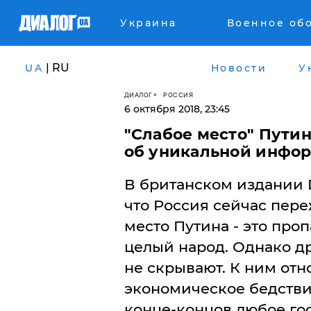
Украина
Военное об
| RU
UA
Новости
У
ДИАЛОГ
РОССИЯ
6 октября 2018, 23:45
"Слабое место" Пути
об уникальной инфо
В британском издании Da
что Россия сейчас пере
место Путина - это про
целый народ. Однако д
не скрывают. К ним отн
экономическое бедствие
конце-концов любое гос