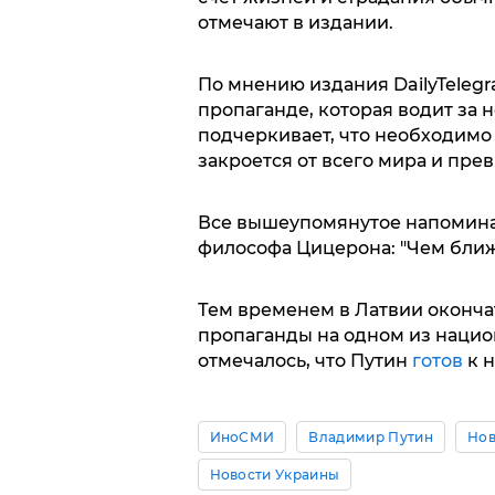
отмечают в издании.
По мнению издания DailyTelegr
пропаганде, которая водит за 
подчеркивает, что необходимо 
закроется от всего мира и пре
Все вышеупомянутое напомина
философа Цицерона: "Чем ближ
Тем временем в Латвии оконч
пропаганды на одном из национ
отмечалось, что Путин
готов
к н
ИноСМИ
Владимир Путин
Нов
Новости Украины