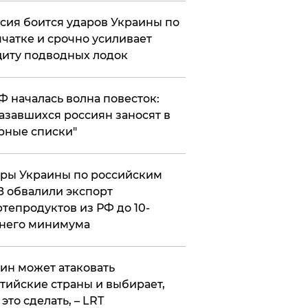
сия боится ударов Украины по
чатке и срочно усиливает
иту подводных лодок
РФ началась волна повесток:
азавшихся россиян заносят в
рные списки"
ры Украины по российским
 обвалили экспорт
тепродуктов из РФ до 10-
него минимума
ин может атаковать
тийские страны и выбирает,
 это сделать, – LRT