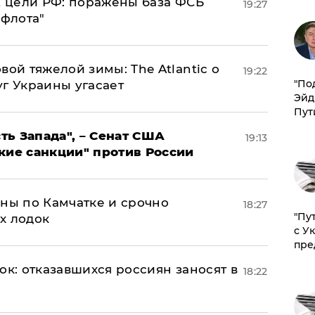
2 цели РФ: поражены база ФСБ
19:27
 флота"
вой тяжелой зимы: The Atlantic о
19:22
​"По
г Украины угасает
Эйд
Пут
ь Запада", – Сенат США
19:13
кие санкции" против России
ины по Камчатке и срочно
18:27
"Пу
х лодок
с У
пре
ок: отказавшихся россиян заносят в
18:22