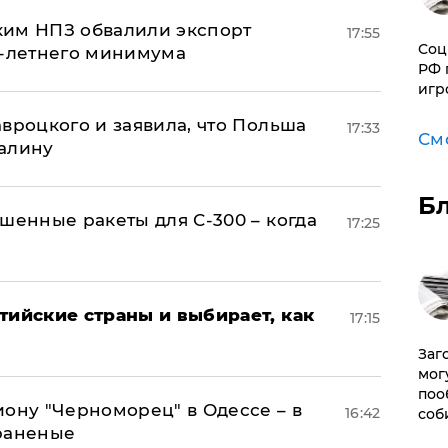
ким НПЗ обвалили экспорт
17:55
Соц
0-летнего минимума
РФ 
игр
авроцкого и заявила, что Польша
17:33
См
алину
Б
шенные ракеты для С-300 – когда
17:25
тийские страны и выбирает, как
17:15
Заг
мог
поо
иону "Черноморец" в Одессе – в
16:42
соб
раненые