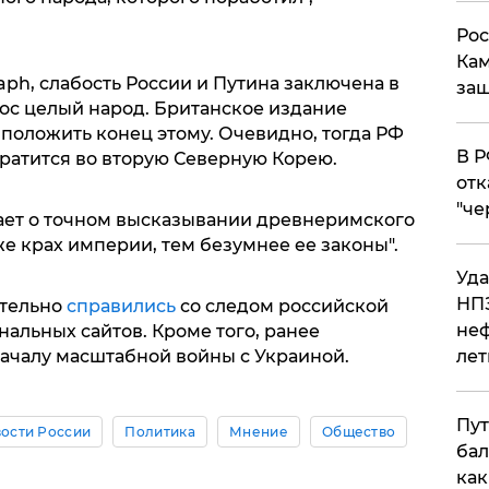
Рос
Кам
aph, слабость России и Путина заключена в
защ
нос целый народ. Британское издание
положить конец этому. Очевидно, тогда РФ
​В 
вратится во вторую Северную Корею.
отк
"че
ет о точном высказывании древнеримского
е крах империи, тем безумнее ее законы".
Уда
НПЗ
ательно
справились
со следом российской
неф
альных сайтов. Кроме того, ранее
лет
ачалу масштабной войны с Украиной.
Пут
ости России
Политика
Мнение
Общество
бал
как