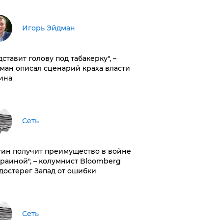
Игорь Эйдман
дставит голову под табакерку", –
ман описал сценарий краха власти
ина
Сеть
тин получит преимущество в войне
краиной", – колумнист Bloomberg
достерег Запад от ошибки
Сеть