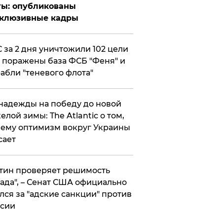
ты: опубликованы
склюзивные кадры
 за 2 дня уничтожили 102 цели
 поражены база ФСБ "Феня" и
абли "теневого флота"
надежды на победу до новой
елой зимы: The Atlantic о том,
ему оптимизм вокруг Украины
сает
тин проверяет решимость
ада", – Сенат США официально
лся за "адские санкции" против
сии