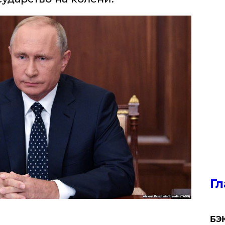
Гл
​БЭ