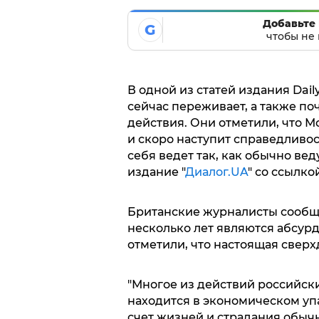
Добавьте 
G
чтобы не 
В одной из статей издания Daily
сейчас переживает, а также п
действия. Они отметили, что М
и скоро наступит справедливос
себя ведет так, как обычно вед
издание "
Диалог.UA
" со ссылк
Британские журналисты сообща
несколько лет являются абсур
отметили, что настоящая сверх
"Многое из действий российски
находится в экономическом упа
счет жизней и страдания обычн