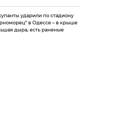
упанты ударили по стадиону
рноморец" в Одессе – в крыше
ьшая дыра, есть раненые