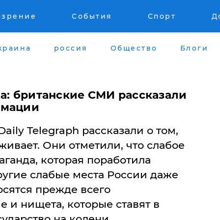
озрение
События
Спорт
Д
краина
россия
Общество
Блоги
на: британские СМИ рассказали
рмации
ily Telegraph рассказали о том,
живает. Они отметили, что слабое
паганда, которая поработила
ругие слабые места России даже
осятся прежде всего
 и нищета, которые ставят в
ударство на колени.