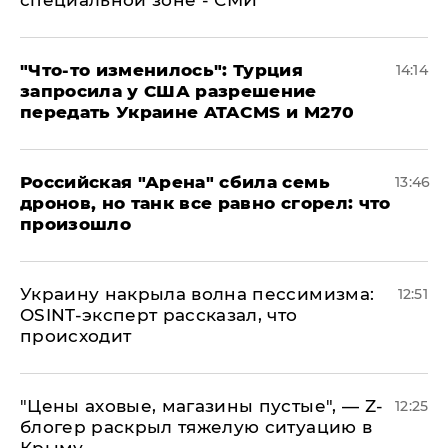
специальной зоне - СМИ
​"Что-то изменилось": Турция
14:14
запросила у США разрешение
передать Украине ATACMS и M270
​Российская "Арена" сбила семь
13:46
дронов, но танк все равно сгорел: что
произошло
​Украину накрыла волна пессимизма:
12:51
OSINT-эксперт рассказал, что
происходит
​"Цены аховые, магазины пустые", — Z-
12:25
блогер раскрыл тяжелую ситуацию в