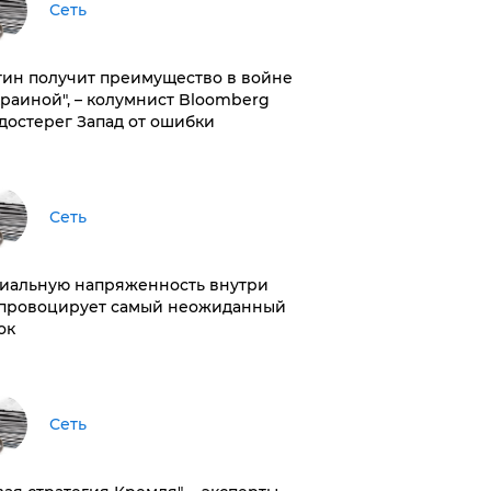
Сеть
тин получит преимущество в войне
краиной", – колумнист Bloomberg
достерег Запад от ошибки
Сеть
иальную напряженность внутри
провоцирует самый неожиданный
ок
Сеть