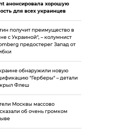
nt анонсировала хорошую
ость для всех украинцев
тин получит преимущество в
не с Украиной", – колумнист
omberg предостерег Запад от
ибки
краине обнаружили новую
ификацию "Герберы" – детали
скрыл Флеш
ели Москвы массово
сказали об очень громком
рыве