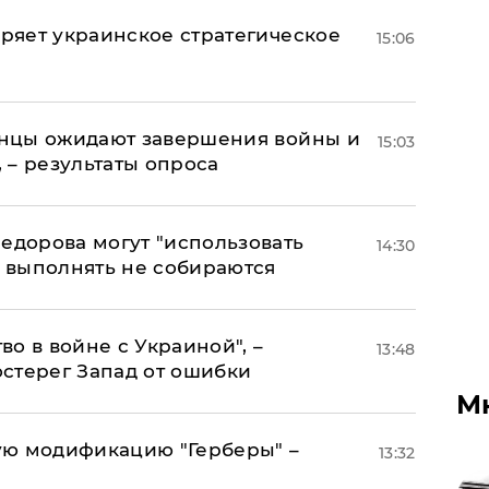
оряет украинское стратегическое
15:06
аинцы ожидают завершения войны и
15:03
, – результаты опроса
едорова могут "использовать
14:30
о выполнять не собираются
о в войне с Украиной", –
13:48
стерег Запад от ошибки
М
ую модификацию "Герберы" –
13:32