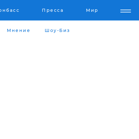
онбасс
Пресса
Мир
Мнение
Шоу-Биз