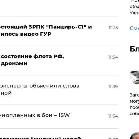
"Но
объ
Укр
стоящий ЗРПК "Панцирь-С1" и
12:15
См
вилось видео ГУР
Б
 состояние флота РФ,
11:54
 дронами
– эксперты объяснили слова
11:39
иной
Заг
мог
поо
соб
ннопленных в бои – ISW
11:34
поражение "жирных" целей