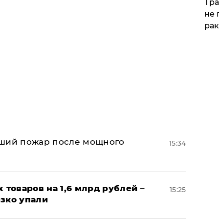
Тра
не 
рак
йший пожар после мощного
15:34
х товаров на 1,6 млрд рублей –
15:25
езко упали