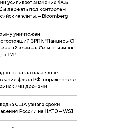
ин усиливает значение ФСБ,
бы держать под контролем
сийские элиты, – Bloomberg
рыму уничтожен
огостоящий ЗРПК "Панцирь-С1"
оенный кран – в Сети появилось
ео ГУР
дон показал плачевное
тояние флота РФ, пораженного
раинскими дронами
ведка США узнала сроки
адения России на НАТО – WSJ