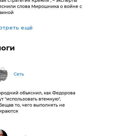
вая стратегия Кремля", – эксперты
яснили слова Мирошника о войне с
аиной
отреть ещё
логи
Сеть
ородний объяснил, как Федорова
ут "использовать втемную",
бещав то, чего выполнять не
ираются