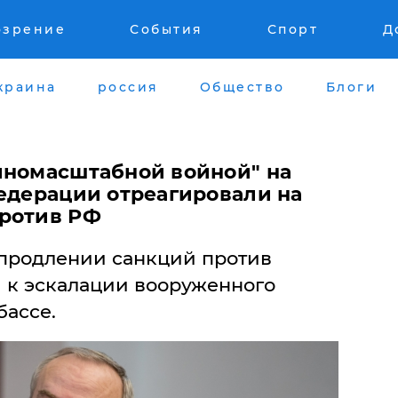
озрение
События
Спорт
Д
краина
россия
Общество
Блоги
лномасштабной войной" на
Федерации отреагировали на
против РФ
продлении санкций против
 к эскалации вооруженного
бассе.