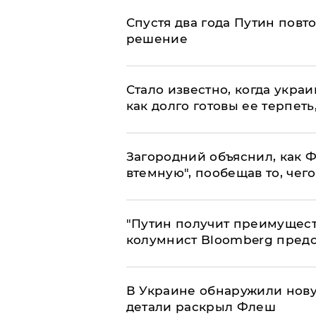
Спустя два года Путин повт
решение
Стало известно, когда укр
как долго готовы ее терпеть
Загородний объяснил, как Ф
втемную", пообещав то, чег
"Путин получит преимуществ
колумнист Bloomberg предо
В Украине обнаружили нов
детали раскрыл Флеш