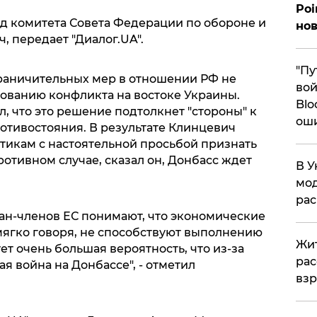
Poi
д комитета Совета Федерации по обороне и
нов
 передает "Диалог.UA".
"Пу
граничительных мер в отношении РФ не
вой
рованию конфликта на востоке Украины.
Blo
л, что это решение подтолкнет "стороны" к
ош
отивостояния. В результате Клинцевич
тикам с настоятельной просьбой признать
отивном случае, сказал он, Донбасс ждет
В У
мод
ра
ран-членов ЕС понимают, что экономические
мягко говоря, не способствуют выполнению
Жит
т очень большая вероятность, что из-за
рас
я война на Донбассе", - отметил
вз