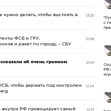
е нужно делать, чтобы выстоять в
13:25
"Пу
с У
пре
генты ФСБ и ГРУ,
12:58
нов и ракет по городу, – СБУ
ссказали об очень громком
12:54
Соц
РФ 
игр
ФСБ, чтобы держать под контролем
12:24
berg
 внутри РФ провоцирует самый
12:17