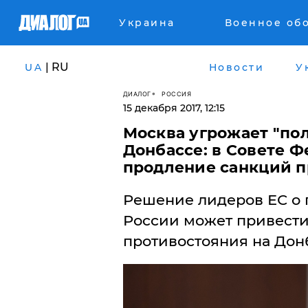
Украина
Военное об
| RU
UA
Новости
У
ДИАЛОГ
РОССИЯ
15 декабря 2017, 12:15
Москва угрожает "по
Донбассе: в Совете 
продление санкций 
Решение лидеров ЕС о 
России может привести
противостояния на Дон