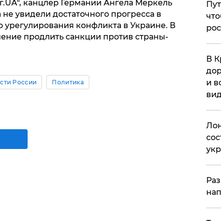
г.UA", канцлер Германии Ангела Меркель
Пут
 не увидели достаточного прогресса в
что
о урегулирования конфликта в Украине. В
рос
шение продлить санкции против страны-
В К
дор
и в
сти России
Политика
вид
Лон
сос
ук
Раз
нап