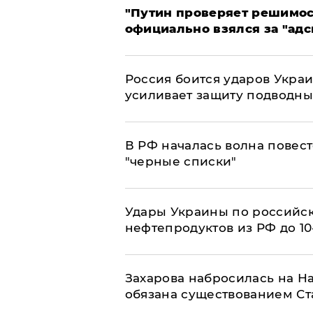
"Путин проверяет решимост
официально взялся за "адс
Россия боится ударов Укра
усиливает защиту подводны
​В РФ началась волна повест
"черные списки"
Удары Украины по российс
нефтепродуктов из РФ до 1
​Захарова набросилась на Н
обязана существованием Ст