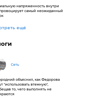
иальную напряженность внутри
провоцирует самый неожиданный
ок
отреть ещё
логи
Сеть
ородний объяснил, как Федорова
ут "использовать втемную",
бещав то, чего выполнять не
ираются