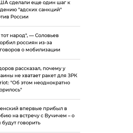
ША сделали еще один шаг к
дению "адских санкций"
тив России
е тот народ", — Соловьев
орбил россиян из-за
говоров о мобилизации
оров рассказал, почему у
аины не хватает ракет для ЗРК
riot: "Об этом неоднократно
орилось"
енский впервые прибыл в
бию на встречу с Вучичем – о
 будут говорить