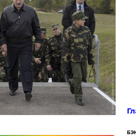
Гл
​БЭ