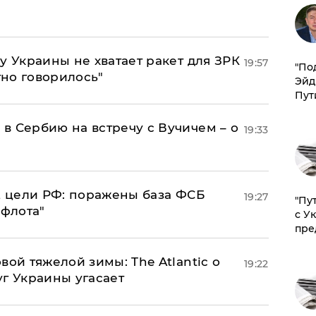
у Украины не хватает ракет для ЗРК
19:57
​"По
тно говорилось"
Эйд
Пут
в Сербию на встречу с Вучичем – о
19:33
2 цели РФ: поражены база ФСБ
19:27
"Пу
 флота"
с У
пре
вой тяжелой зимы: The Atlantic о
19:22
г Украины угасает