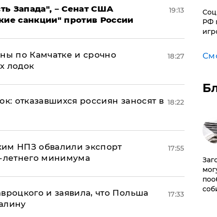
ь Запада", – Сенат США
19:13
Соц
кие санкции" против России
РФ 
игр
ины по Камчатке и срочно
См
18:27
х лодок
Б
ок: отказавшихся россиян заносят в
18:22
ким НПЗ обвалили экспорт
17:55
0-летнего минимума
Заг
мог
поо
соб
авроцкого и заявила, что Польша
17:33
алину