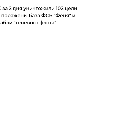
 за 2 дня уничтожили 102 цели
 поражены база ФСБ "Феня" и
абли "теневого флота"