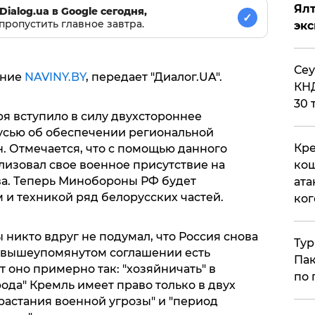
Ял
Dialog.ua в Google сегодня,
✓
пропустить главное завтра.
эк
​Се
ание
NAVINY.BY
, передает "Диалог.UA".
КНД
30 
я вступило в силу двухстороннее
усью об обеспечении региональной
Кре
. Отмечается, что с помощью данного
кош
лизовал свое военное присутствие на
ва. Теперь Минобороны РФ будет
ата
 и техникой ряд белорусских частей.
ког
 никто вдруг не подумал, что Россия снова
Тур
в вышеупомянутом соглашении есть
Пак
т оно примерно так: "хозяйничать" в
по 
рода" Кремль имеет право только в двух
арастания военной угрозы" и "период