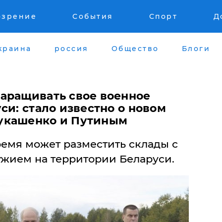
озрение
События
Спорт
Д
краина
россия
Общество
Блоги
аращивать свое военное
си: стало известно о новом
укашенко и Путиным
емя может разместить склады с
ужием на территории Беларуси.