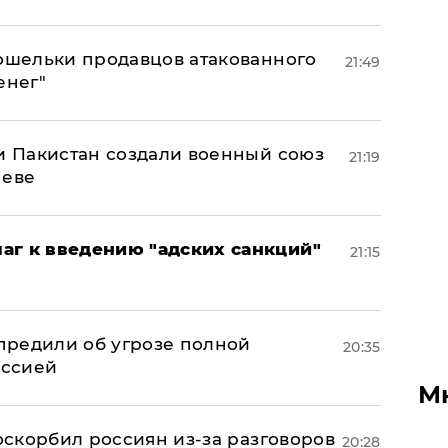
кошельки продавцов атакованного
21:49
енег"
 и Пакистан создали военный союз
21:19
неве
аг к введению "адских санкций"
21:15
предили об угрозе полной
20:35
оссией
М
 оскорбил россиян из-за разговоров
20:28