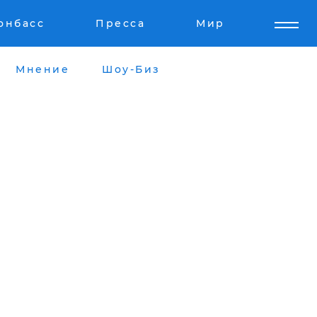
онбасс
Пресса
Мир
Мнение
Шоу-Биз