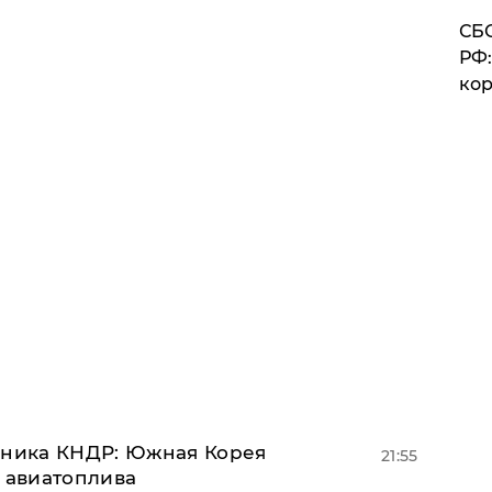
СБС
РФ:
кор
юзника КНДР: Южная Корея
21:55
н авиатоплива