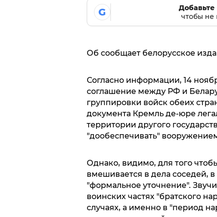
Добавьте 
G
чтобы не 
Об сообщает белорусское изд
Согласно информации, 14 ноябр
соглашение между РФ и Белар
группировки войск обеих стран
документа Кремль де-юре лега
территории другого государст
"дообеспечивать" вооружением
Однако, видимо, для того чтобы
вмешивается в дела соседей, 
"формальное уточнение". Звучи
воинских частях "братского на
случаях, а именно в "период н