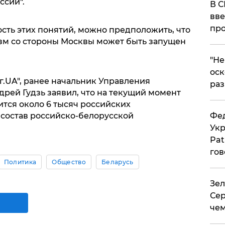
ссии".
В С
вве
про
ость этих понятий, можно предположить, что
зм со стороны Москвы может быть запущен
​"Н
оск
г.UA", ранее начальник Управления
раз
рей Гудзь заявил, что на текущий момент
тся около 6 тысяч российских
Фед
состав российско-белорусской
Укр
Pat
гов
Политика
Общество
Беларусь
Зел
Сер
чем