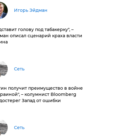
Игорь Эйдман
дставит голову под табакерку", –
ман описал сценарий краха власти
ина
Сеть
тин получит преимущество в войне
краиной", – колумнист Bloomberg
достерег Запад от ошибки
Сеть