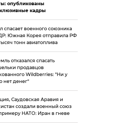
ты: опубликованы
склюзивные кадры
ул спасает военного союзника
Р: Южная Корея отправила РФ
тысяч тонн авиатоплива
мль отказался спасать
ельки продавцов
кованного Wildberries: "Ни у
о нет денег"
ция, Саудовская Аравия и
истан создали военный союз
примеру НАТО: Иран в гневе