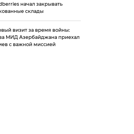
dberries начал закрывать
кованные склады
вый визит за время войны:
ва МИД Азербайджана приехал
иев с важной миссией