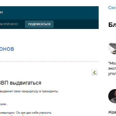
См
Б
​"М
эксп
уго
Жда