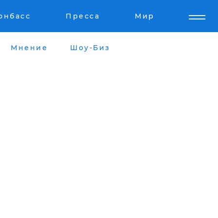
онбасс
Пресса
Мир
Мнение
Шоу-Биз