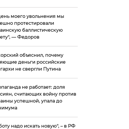
 день моего увольнения мы
ешно протестировали
аинскую баллистическую
ету", — Федоров
орский объяснил, почему
яющие деньги российские
гархи не свергли Путина
опаганда не работает: доля
сиян, считающих войну против
аины успешной, упала до
нимума
боту надо искать новую", – в РФ