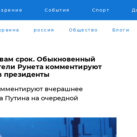
озрение
События
Спорт
Д
краина
россия
Общество
Блоги
о вам срок. Обыкновенный
атели Рунета комментируют
в президенты
комментируют вчерашнее
 Путина на очередной