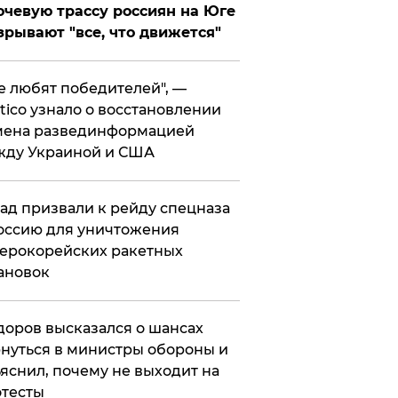
чевую трассу россиян на Юге
зрывают "все, что движется"
се любят победителей", —
itico узнало о восстановлении
мена развединформацией
жду Украиной и США
ад призвали к рейду спецназа
оссию для уничтожения
ерокорейских ракетных
ановок
оров высказался о шансах
нуться в министры обороны и
яснил, почему не выходит на
тесты