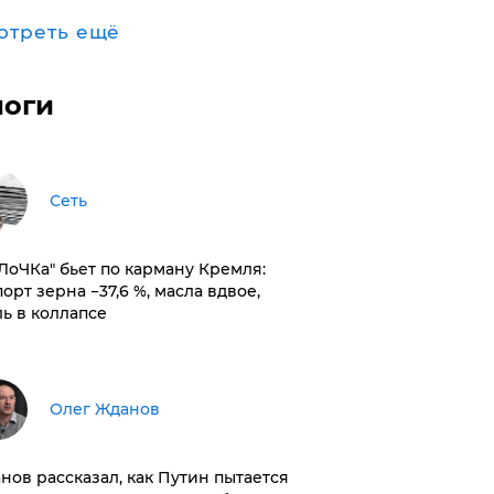
отреть ещё
логи
Сеть
оЛоЧКа" бьет по карману Кремля:
орт зерна −37,6 %, масла вдвое,
ль в коллапсе
Олег Жданов
нов рассказал, как Путин пытается