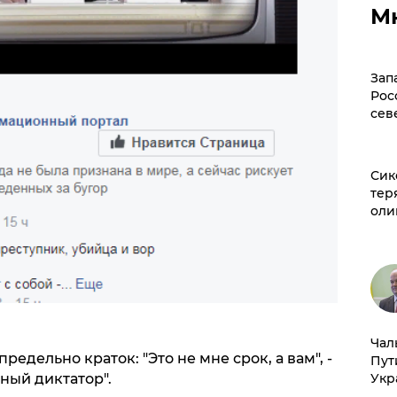
М
Зап
Рос
сев
Сик
тер
оли
Чал
редельно краток: "Это не мне срок, а вам", -
Пут
Укр
ный диктатор".