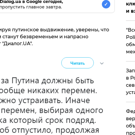
Dialog.ua в Google сегодня,
клю
✓
пропустить главное завтра.
и в
ируя путинское выдвижение, уверены, что
​"В
 станут безвременьем и напрасно
Pol
"Диалог.UA".
об
ме
Зап
в Р
сев
уст
Фед
вер
объ
про