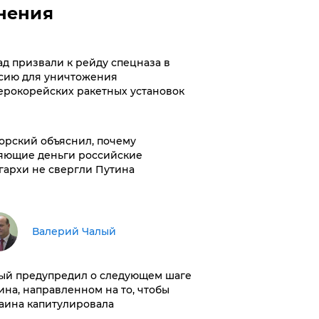
нения
ад призвали к рейду спецназа в
сию для уничтожения
ерокорейских ракетных установок
орский объяснил, почему
яющие деньги российские
гархи не свергли Путина
Валерий Чалый
ый предупредил о следующем шаге
ина, направленном на то, чтобы
аина капитулировала