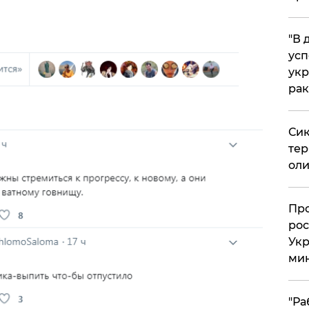
​"В
усп
укр
рак
Сик
тер
оли
​Пр
рос
Укр
ми
"Ра