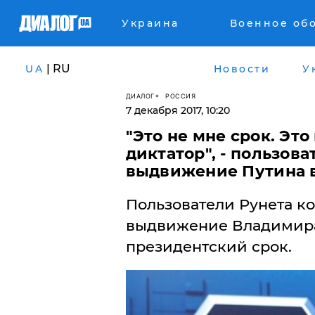
Украина
Военное об
| RU
UA
Новости
У
ДИАЛОГ
РОССИЯ
7 декабря 2017, 10:20
"Это не мне срок. Эт
диктатор", - пользов
выдвижение Путина 
Пользователи Рунета 
выдвижение Владимира
президентский срок.