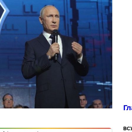
Гл
ВСУ