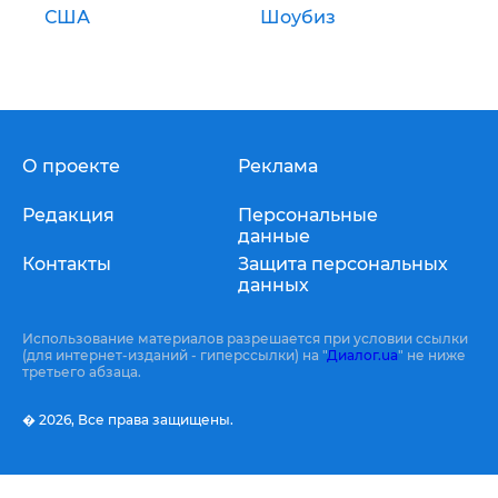
США
Шоубиз
О проекте
Реклама
Редакция
Персональные
данные
Контакты
Защита персональных
данных
Использование материалов разрешается при условии ссылки
(для интернет-изданий - гиперссылки) на "
Диалог.ua
" не ниже
третьего абзаца.
� 2026,
Все права защищены.