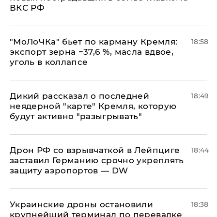
ВКС РФ
​"МоЛоЧКа" бьет по карману Кремля:
18:58
экспорт зерна −37,6 %, масла вдвое,
уголь в коллапсе
Дикий рассказал о последней
18:49
неядерной "карте" Кремля, которую
будут активно "разыгрывать"
​Дрон РФ со взрывчаткой в Лейпциге
18:44
заставил Германию срочно укреплять
защиту аэропортов — DW
Украинские дроны остановили
18:38
крупнейший терминал по перевалке