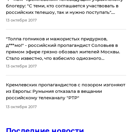
блогеру: ​"С теми, кто соглашается участвовать в
российских телешоу, так и нужно поступать".
Опубликовано видео
13 октября 2017
"Толпа гопников и мажористых придурков,
д***мо!" - российский пропагандист Соловьев в
прямом эфире грязно обозвал жителей Москвы.
Стало известно, что взбесило одиозного
телеведущего - кадры
13 октября 2017
Кремлевских пропагандистов с позором изгоняют
из Европы: Румыния отказала в вещании
российскому телеканалу "РТР"
13 октября 2017
Последние новости