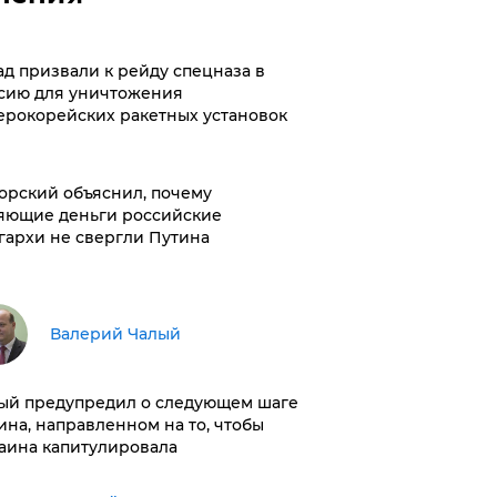
ад призвали к рейду спецназа в
сию для уничтожения
ерокорейских ракетных установок
орский объяснил, почему
яющие деньги российские
гархи не свергли Путина
Валерий Чалый
ый предупредил о следующем шаге
ина, направленном на то, чтобы
аина капитулировала