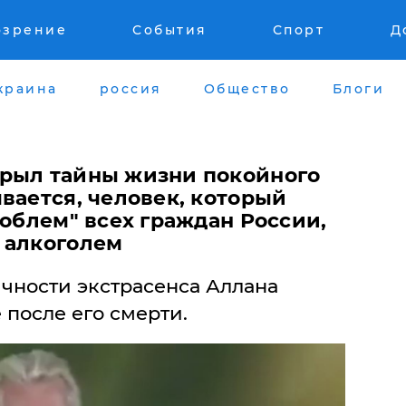
озрение
События
Спорт
Д
краина
россия
Общество
Блоги
рыл тайны жизни покойного
вается, человек, который
роблем" всех граждан России,
 алкоголем
чности экстрасенса Аллана
 после его смерти.