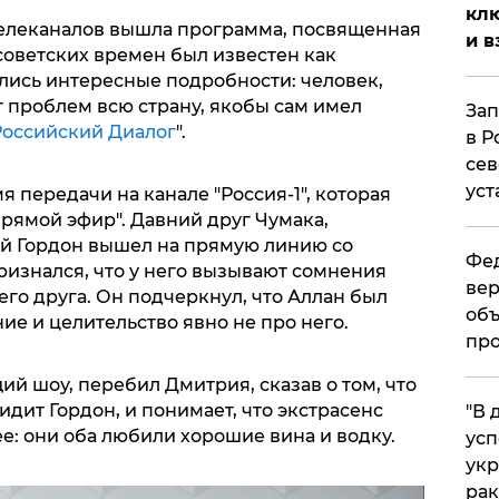
клю
телеканалов вышла программа, посвященная
и в
советских времен был известен как
лись интересные подробности: человек,
 проблем всю страну, якобы сам имел
Зап
Российский Диалог
".
в Р
сев
уст
я передачи на канале "Россия-1", которая
рямой эфир". Давний друг Чумака,
й Гордон вышел на прямую линию со
Фед
ризнался, что у него вызывают сомнения
вер
го друга. Он подчеркнул, что Аллан был
объ
е и целительство явно не про него.
про
ий шоу, перебил Дмитрия, сказав о том, что
сидит Гордон, и понимает, что экстрасенс
​"В
е: они оба любили хорошие вина и водку.
усп
укр
рак