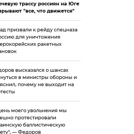
чевую трассу россиян на Юге
зрывают "все, что движется"
ад призвали к рейду спецназа
оссию для уничтожения
ерокорейских ракетных
ановок
оров высказался о шансах
нуться в министры обороны и
яснил, почему не выходит на
тесты
 день моего увольнения мы
ешно протестировали
аинскую баллистическую
ету", — Федоров