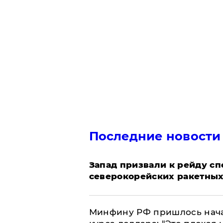
Последние новости
Запад призвали к рейду с
северокорейских ракетных
Минфину РФ пришлось начат