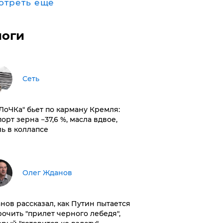
отреть ещё
логи
Сеть
оЛоЧКа" бьет по карману Кремля:
орт зерна −37,6 %, масла вдвое,
ль в коллапсе
Олег Жданов
нов рассказал, как Путин пытается
рочить "прилет черного лебедя",