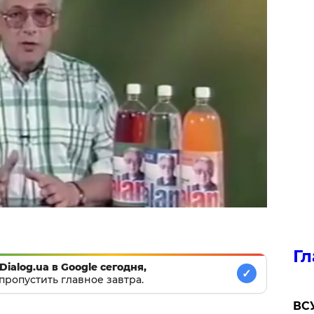
Гл
Dialog.ua в Google сегодня,
✓
пропустить главное завтра.
ВСУ