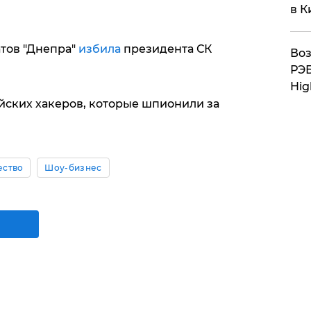
в К
атов "Днепра"
избила
президента СК
Воз
РЭБ
Hig
йских хакеров, которые шпионили за
ство
Шоу-бизнес