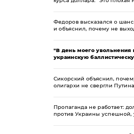
курса доллара: "Это плохая 
Федоров высказался о шанс
и объяснил, почему не выхо
​"В день моего увольнени
украинскую баллистическу
Сикорский объяснил, поче
олигархи не свергли Путин
​Пропаганда не работает: д
против Украины успешной,