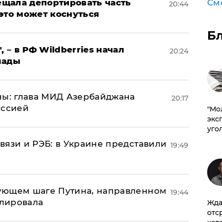
щала депортировать часть
См
20:44
это может коснуться
Б
, – в РФ Wildberries начал
20:24
лады
ны: глава МИД Азербайджана
20:17
иссией
​"М
эксп
уго
вязи и РЭБ: в Украине представили
19:49
ующем шаге Путина, направленном
19:44
улировала
Жда
отс