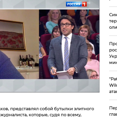
Сик
тер
оли
​Пр
рос
Укр
ми
"Ра
Wil
ата
Пер
хов, представлял собой бутылки элитного
гла
журналиста, которые, судя по всему,