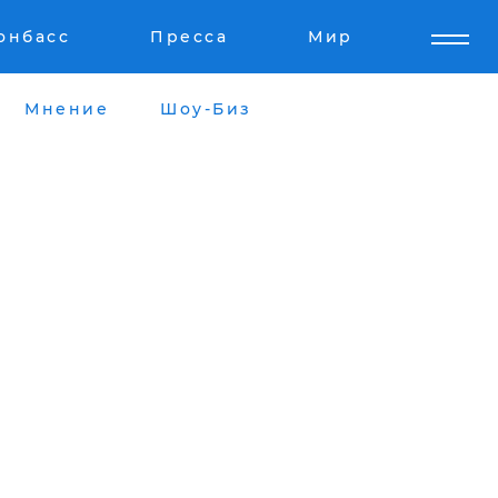
онбасс
Пресса
Мир
Мнение
Шоу-Биз