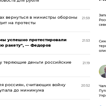
новость для рубля"
Зап
ах вернуться в министры обороны
21:59
Рос
дит на протесты
сев
я мы успешно протестировали
21:53
Сик
ю ракету", — Федоров
тер
оли
му теряющие деньги российские
21:19
а
оля россиян, считающих войну
20:52
Чал
 упала до минимума
Пут
Укр