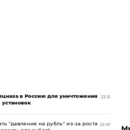
пецназа в Россию для уничтожения
23:31
 установок
ь "давление на рубль" из-за роста
22:47
М