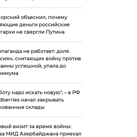
орский объяснил, почему
яющие деньги российские
гархи не свергли Путина
опаганда не работает: доля
сиян, считающих войну против
аины успешной, упала до
нимума
боту надо искать новую", – в РФ
dberries начал закрывать
кованные склады
вый визит за время войны:
ва МИД Азербайджана приехал