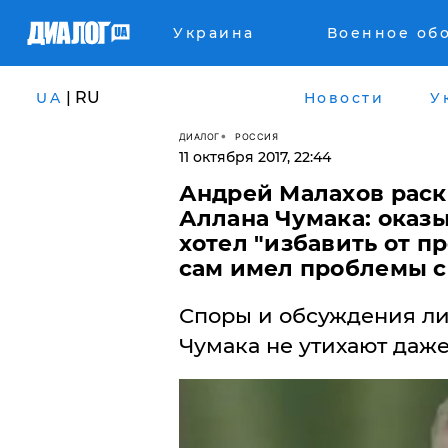
Украина
Военное об
| RU
UA
Новости
У
ДИАЛОГ
РОССИЯ
11 октября 2017, 22:44
Андрей Малахов раск
Аллана Чумака: оказы
хотел "избавить от п
сам имел проблемы с
Споры и обсуждения ли
Чумака не утихают даже