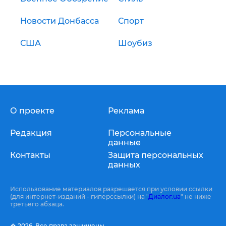
Новости Донбасса
Спорт
США
Шоубиз
О проекте
Реклама
Редакция
Персональные
данные
Контакты
Защита персональных
данных
Использование материалов разрешается при условии ссылки
(для интернет-изданий - гиперссылки) на "
Диалог.ua
" не ниже
третьего абзаца.
� 2026,
Все права защищены.