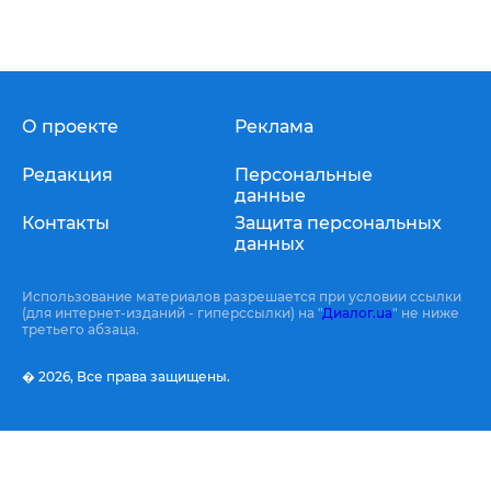
О проекте
Реклама
Редакция
Персональные
данные
Контакты
Защита персональных
данных
Использование материалов разрешается при условии ссылки
(для интернет-изданий - гиперссылки) на "
Диалог.ua
" не ниже
третьего абзаца.
� 2026,
Все права защищены.