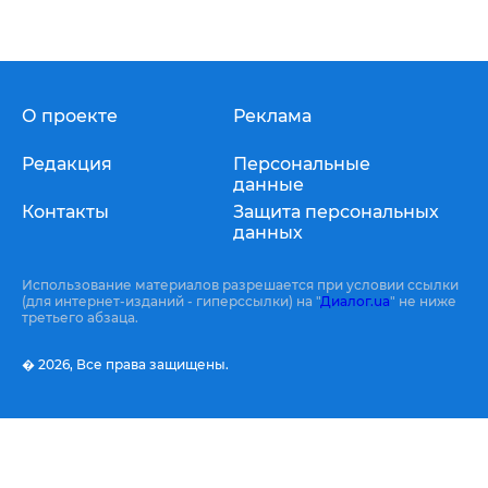
О проекте
Реклама
Редакция
Персональные
данные
Контакты
Защита персональных
данных
Использование материалов разрешается при условии ссылки
(для интернет-изданий - гиперссылки) на "
Диалог.ua
" не ниже
третьего абзаца.
� 2026,
Все права защищены.