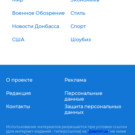
Военное Обозрение
Стиль
Новости Донбасса
Спорт
США
Шоубиз
О проекте
Реклама
Редакция
Персональные
данные
Контакты
Защита персональных
данных
Использование материалов разрешается при условии ссылки
(для интернет-изданий - гиперссылки) на "
Диалог.ua
" не ниже