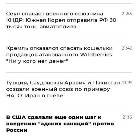
​Сеул спасает военного союзника
21:55
КНДР: Южная Корея отправила РФ 30
тысяч тонн авиатоплива
Кремль отказался спасать кошельки
21:49
продавцов атакованного Wildberries:
"Ни у кого нет денег"
Турция, Саудовская Аравия и Пакистан
21:19
создали военный союз по примеру
НАТО: Иран в гневе
В США сделали еще один шаг к
21:15
введению "адских санкций" против
России