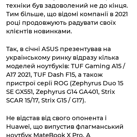
техніки був задоволений не до кінця.
Тим більше, що відомі компанії в 2021
році продовжують радувати своїх
клієнтів новинками.
Так, в січні ASUS презентував на
українському ринку відразу кілька
моделей ноутбуків: TUF Gaming A15 /
A17 2021, TUF Dash F15, а також
пристрої серії ROG (Zephyrus Duo 15
SE GX551, Zephyrus G14 GA401, Strix
SCAR 15/17, Strix G15 / G17).
Не відстав від свого опонента і
Huawei, що випустив флагманський
ноутбук MateBook X Pro. А