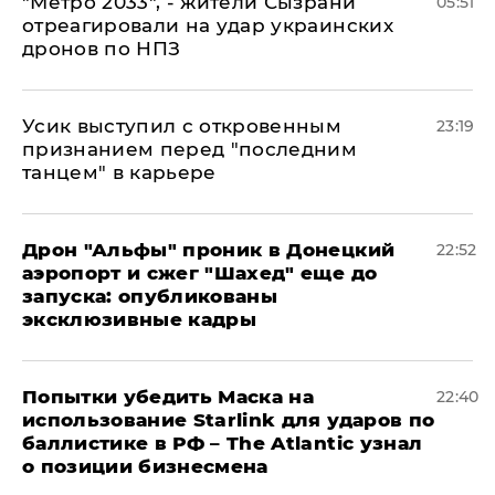
"Метро 2033", - жители Сызрани
05:51
отреагировали на удар украинских
дронов по НПЗ
Усик выступил с откровенным
23:19
признанием перед "последним
танцем" в карьере
Дрон "Альфы" проник в Донецкий
22:52
аэропорт и сжег "Шахед" еще до
запуска: опубликованы
эксклюзивные кадры
Попытки убедить Маска на
22:40
использование Starlink для ударов по
баллистике в РФ – The Atlantic узнал
о позиции бизнесмена