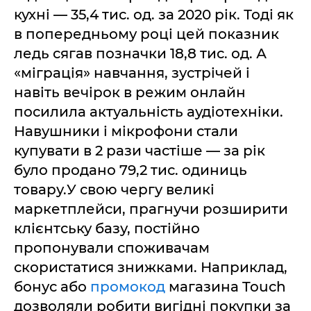
кухні — 35,4 тис. од. за 2020 рік. Тоді як
в попередньому році цей показник
ледь сягав позначки 18,8 тис. од. А
«міграція» навчання, зустрічей і
навіть вечірок в режим онлайн
посилила актуальність аудіотехніки.
Навушники і мікрофони стали
купувати в 2 рази частіше — за рік
було продано 79,2 тис. одиниць
товару.У свою чергу великі
маркетплейси, прагнучи розширити
клієнтську базу, постійно
пропонували споживачам
скористатися знижками. Наприклад,
бонус або
промокод
магазина Touch
дозволяли робити вигідні покупки за