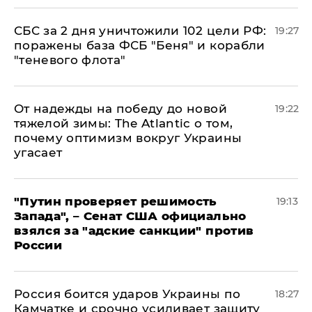
СБС за 2 дня уничтожили 102 цели РФ:
19:27
поражены база ФСБ "Беня" и корабли
"теневого флота"
От надежды на победу до новой
19:22
тяжелой зимы: The Atlantic о том,
почему оптимизм вокруг Украины
угасает
"Путин проверяет решимость
19:13
Запада", – Сенат США официально
взялся за "адские санкции" против
России
Россия боится ударов Украины по
18:27
Камчатке и срочно усиливает защиту