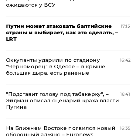
ожидаются у ВСУ
Путин может атаковать балтийские
17:15
страны и выбирает, как это сделать, –
LRT
Оккупанты ударили по стадиону
16:42
"Черноморец" в Одессе – в крыше
большая дыра, есть раненые
​"Подставит голову под табакерку", –
16:41
Эйдман описал сценарий краха власти
Путина
На Ближнем Востоке появился новый
16:35
оборонный альянс – Euronews