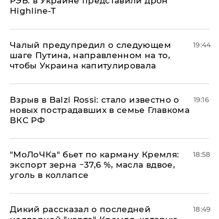
РЭБ: в Украине представили дрон
Highline-T
Чалый предупредил о следующем
19:44
шаге Путина, направленном на то,
чтобы Украина капитулировала
Взрыв в Balzi Rossi: стало известно о
19:16
новых пострадавших в семье Главкома
ВКС РФ
​"МоЛоЧКа" бьет по карману Кремля:
18:58
экспорт зерна −37,6 %, масла вдвое,
уголь в коллапсе
Дикий рассказал о последней
18:49