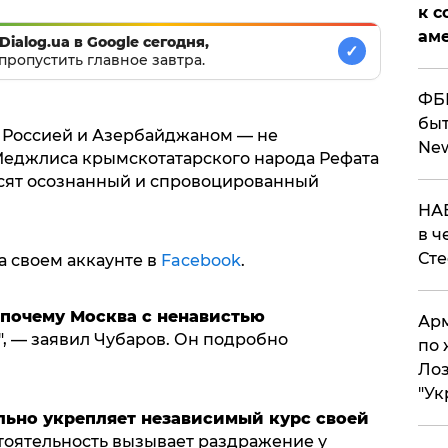
к с
аме
Dialog.ua в Google сегодня,
✓
пропустить главное завтра.
ФБР
быт
Россией и Азербайджаном — не
Ne
 Меджлиса крымскотатарского народа Рефата
осят осознанный и спровоцированный
НАБ
в ч
Ст
а своем аккаунте в
Facebook
.
 почему Москва с ненавистью
Арм
", — заявил Чубаров. Он подробно
по 
Лоз
"Ук
льно укрепляет независимый курс своей
тоятельность вызывает раздражение у