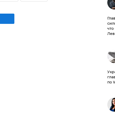
Гла
сил
что
Лев
​Ук
гла
по 