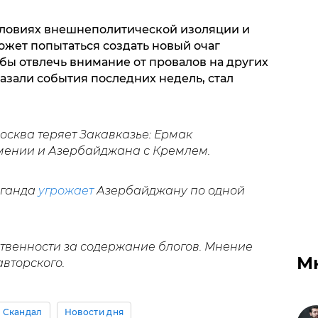
словиях внешнеполитической изоляции и
жет попытаться создать новый очаг
бы отвлечь внимание от провалов на других
азали события последних недель, стал
осква теряет Закавказье: Ермак
ении и Азербайджана с Кремлем.
аганда
угрожает
Азербайджану по одной
ственности за содержание блогов. Мнение
М
авторского.
Скандал
Новости дня