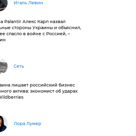
Игаль Левин
ва Palantir Алекс Карп назвал
ьные стороны Украины и объяснил,
 ее спасло в войне с Россией, –
ин
Сеть
раина лишает российский бизнес
вного актива: экономист об ударах
Wildberries
​Лора Лумер