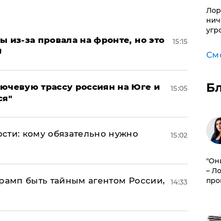
Лор
нич
угр
ы из-за провала на фронте, но это
15:15
J
См
Б
лючевую трассу россиян на Юге и
15:05
ся"
сти: кому обязательно нужно
15:02
"Он
– Л
Трамп быть тайным агентом России,
про
14:33