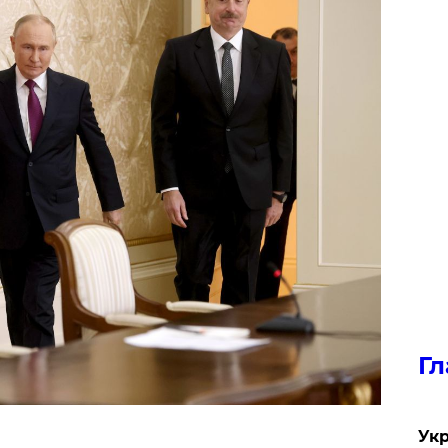
Гл
Укр