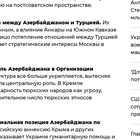
Ант
ю на постсоветском пространстве.
Сте
млн
и между Азербайджаном и Турцией.
Их
очным, а влияние Анкары на Южном Кавказе
налицо потепление отношений между Турцией
Укр
ает стратегические интересы Москвы в
вое
ма
оль Азербайджана в Организации
"Дл
уктура все больше укрепляется, вытесняя
пот
ла центральную роль. В Кремле
рность тюркских народов как угрозу,
ачительное число тюркских этносов
США
сот
пря
иальная позиция Азербайджана по
ссийскую аннексию Крыма и других
Гла
оказывает Украине гуманитарную помощь и