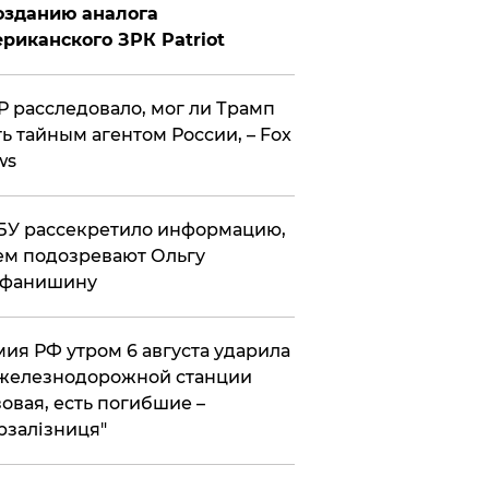
озданию аналога
риканского ЗРК Patriot
 расследовало, мог ли Трамп
ь тайным агентом России, – Fox
ws
У рассекретило информацию,
ем подозревают Ольгу
ефанишину
ия РФ утром 6 августа ударила
железнодорожной станции
овая, есть погибшие –
рзалізниця"