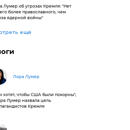
а Лумер об угрозах Кремля: "Нет
его более православного, чем
оза ядерной войны"
отреть ещё
логи
​Лора Лумер
и хотят, чтобы США были покорны",
ора Лумер назвала цель
пагандистов Кремля