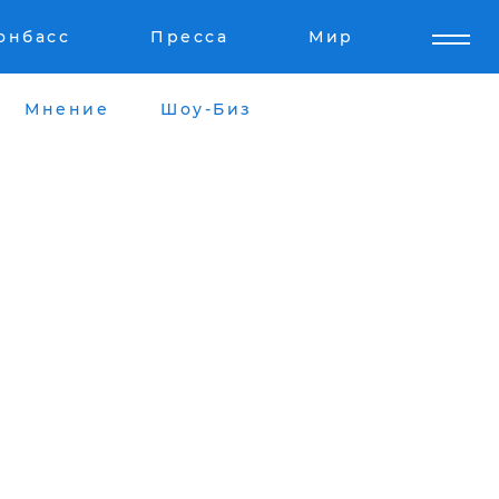
онбасс
Пресса
Мир
Мнение
Шоу-Биз