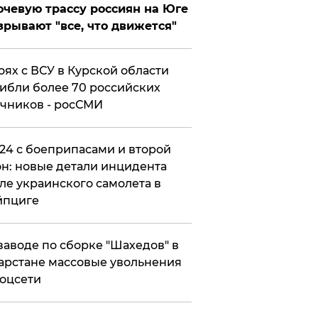
чевую трассу россиян на Юге
зрывают "все, что движется"
оях с ВСУ в Курской области
ибли более 70 российских
чников - росСМИ
24 с боеприпасами и второй
н: новые детали инцидента
ле украинского самолета в
йпциге
заводе по сборке "Шахедов" в
арстане массовые увольнения
оцсети