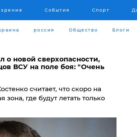
озрение
События
Спорт
Д
краина
россия
Общество
Блоги
л о новой сверхопасности,
ов ВСУ на поле боя: ​"Очень
стенко считает, что скоро на
 зона, где будут летать только