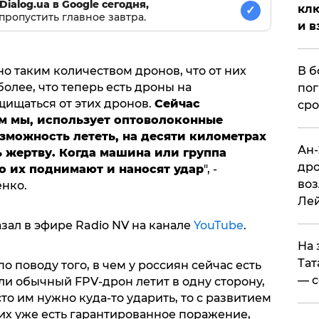
Dialog.ua в Google сегодня,
клю
✓
пропустить главное завтра.
и в
о таким количеством дронов, что от них
В б
олее, что теперь есть дроны на
пог
щищаться от этих дронов.
Сейчас
сро
ем мы, использует оптоволоконные
озможность лететь, на десяти километрах
Ан-
 жертву. Когда машина или группа
дро
о их поднимают и наносят удар
", -
воз
нко.
Ле
зал в эфире Radio NV на канале
YouTube
.
На 
Тат
 поводу того, в чем у россиян сейчас есть
— с
сли обычный FPV-дрон летит в одну сторону,
то им нужно куда-то ударить, то с развитием
их уже есть гарантированное поражение,