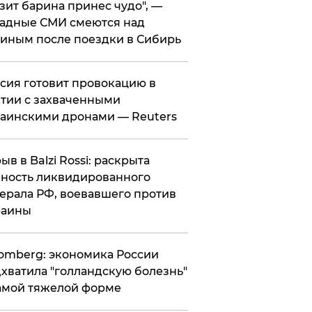
зит барина принес чудо", —
адные СМИ смеются над
иным после поездки в Сибирь
ссия готовит провокацию в
тии с захваченными
аинскими дронами — Reuters
рыв в Balzi Rossi: раскрыта
ность ликвидированного
ерала РФ, воевавшего против
раины
omberg: экономика России
хватила "голландскую болезнь"
амой тяжелой форме