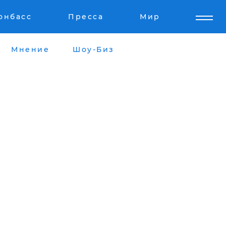
онбасс
Пресса
Мир
Мнение
Шоу-Биз