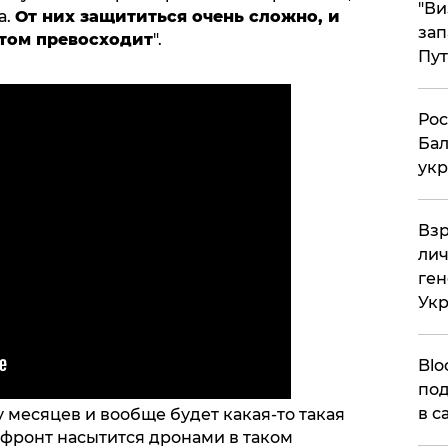
"Ви
а.
От них защититься очень сложно, и
зап
этом превосходит
".
Пут
​Ро
Бал
укр
​Вз
лич
ген
Ук
Blo
под
в с
у месяцев и вообще будет какая-то такая
у фронт насытится дронами в таком