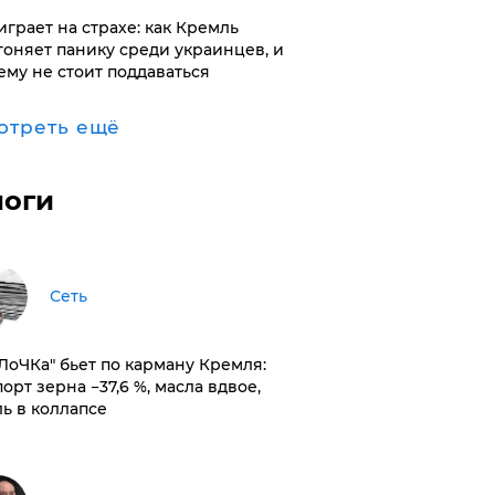
играет на страхе: как Кремль
гоняет панику среди украинцев, и
ему не стоит поддаваться
отреть ещё
логи
Сеть
оЛоЧКа" бьет по карману Кремля:
орт зерна −37,6 %, масла вдвое,
ль в коллапсе