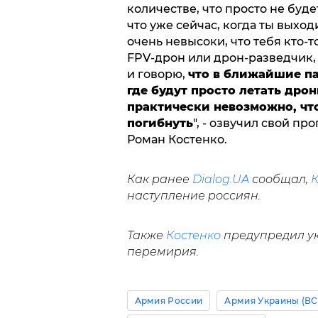
количестве, что просто не буде
что уже сейчас, когда ты выход
очень невысоки, что тебя кто-то
FPV-дрон или дрон-разведчик, 
и говорю,
что в ближайшие пар
где будут просто летать дрон
практически невозможно, чт
погибнуть
", - озвучил свой п
Роман Костенко.
Как ранее
Dialog.UA
сообщал,
К
наступление россиян.
Также
Костенко
предупредил ук
перемирия.
Армия России
Армия Украины (ВС