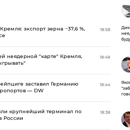
Дик
Кремля: экспорт зерна −37,6 %,
18:58
нея
се
буд
ей неядерной "карте" Кремля,
18:49
ыгрывать"
Яко
 Лейпциге заставил Германию
18:44
"за
эропортов — DW
гов
или крупнейший терминал по
18:38
в России