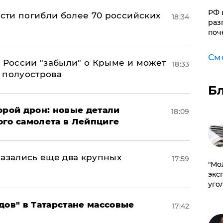
РФ 
асти погибли более 70 российских
18:34
раз
поч
См
в России "забыли" о Крыме и может
18:33
т полуострова
Б
орой дрон: новые детали
18:09
ого самолета в Лейпциге
тказались еще два крупных
17:59
​"М
эксп
уго
дов" в Татарстане массовые
17:42