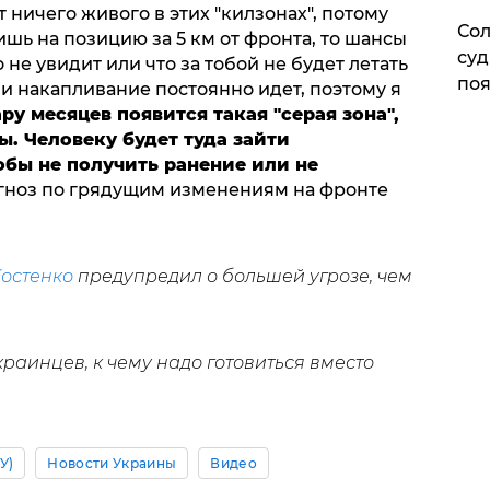
т ничего живого в этих "килзонах", потому
Сол
ишь на позицию за 5 км от фронта, то шансы
суд
 не увидит или что за тобой не будет летать
поя
и накапливание постоянно идет, поэтому я
у месяцев появится такая "серая зона",
ы. Человеку будет туда зайти
обы не получить ранение или не
рогноз по грядущим изменениям на фронте
остенко
предупредил о большей угрозе, чем
раинцев, к чему надо готовиться вместо
У)
Новости Украины
Видео