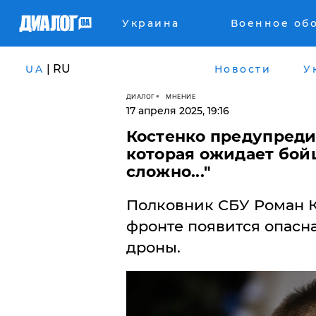
Украина
Военное об
| RU
UA
Новости
У
ДИАЛОГ
МНЕНИЕ
17 апреля 2025, 19:16
Костенко предупреди
которая ожидает бойц
сложно...​"
Полковник СБУ Роман Ко
фронте появится опасная
дроны.