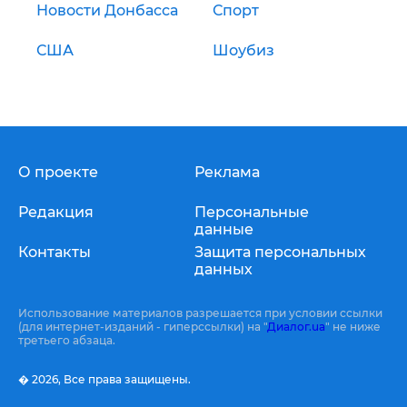
Новости Донбасса
Спорт
США
Шоубиз
О проекте
Реклама
Редакция
Персональные
данные
Контакты
Защита персональных
данных
Использование материалов разрешается при условии ссылки
(для интернет-изданий - гиперссылки) на "
Диалог.ua
" не ниже
третьего абзаца.
� 2026,
Все права защищены.