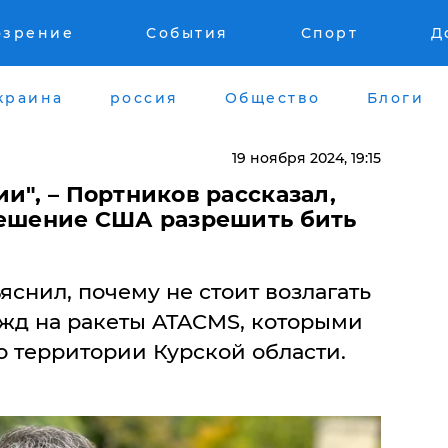
озрение
События
Спорт
Д
краина
россия
Общество
Блоги
19 ноября 2024, 19:15
и", – Портников рассказал,
решение США разрешить бить
снил, почему не стоит возлагать
жд на ракеты ATACMS, которыми
 территории Курской области.