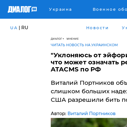
Украина
Военное об
| RU
UA
Новости
У
ДИАЛОГ
МНЕНИЕ
ЧИТАТЬ НОВОСТЬ НА УКРАИНСКОМ
"Уклоняюсь от эйфори
что может означать 
ATACMS по РФ
Виталий Портников объя
слишком больших наде
США разрешили бить по
Автор:
Виталий Портников