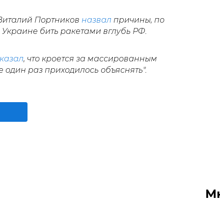
 Виталий Портников
назвал
причины, по
Украине бить ракетами вглубь РФ.
казал
, что кроется за массированным
е один раз приходилось объяснять".
М