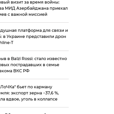
вый визит за время войны:
ва МИД Азербайджана приехал
иев с важной миссией
душная платформа для связи и
: в Украине представили дрон
hline-T
ыв в Balzi Rossi: стало известно
овых пострадавших в семье
вкома ВКС РФ
оЛоЧКа" бьет по карману
мля: экспорт зерна −37,6 %,
ла вдвое, уголь в коллапсе