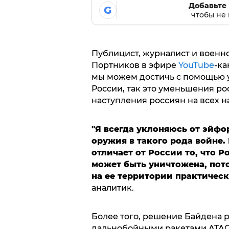
Добавьте 
G
чтобы не 
Публицист, журналист и военн
Портников в эфире
YouTube
-ка
мы можем достичь с помощью 
России, так это уменьшения р
наступления россиян на всех н
"Я всегда уклоняюсь от эйф
оружия в такого рода войне.
отличает от России то, что Р
может быть уничтожена, пото
на ее территории практическ
аналитик.
Более того, решение Байдена 
дальнобойными ракетами ATA