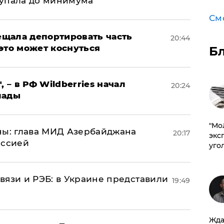
 упала до минимума
См
щала депортировать часть
20:44
это может коснуться
Б
, – в РФ Wildberries начал
20:24
лады
​"М
ны: глава МИД Азербайджана
20:17
эксп
иссией
уго
вязи и РЭБ: в Украине представили
19:49
Жда