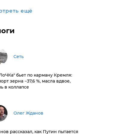
отреть ещё
логи
Сеть
оЛоЧКа" бьет по карману Кремля:
орт зерна −37,6 %, масла вдвое,
ль в коллапсе
Олег Жданов
нов рассказал, как Путин пытается