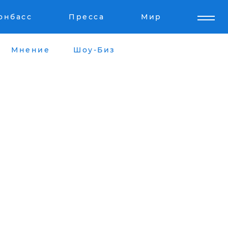
онбасс
Пресса
Мир
Мнение
Шоу-Биз