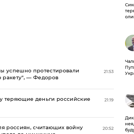
Сик
тер
оли
Чал
Пут
 мы успешно протестировали
21:53
Укр
 ракету", — Федоров
му теряющие деньги российские
21:19
а
Дик
нея
оля россиян, считающих войну
20:52
буд