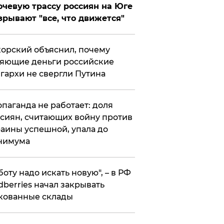
чевую трассу россиян на Юге
зрывают "все, что движется"
орский объяснил, почему
яющие деньги российские
гархи не свергли Путина
опаганда не работает: доля
сиян, считающих войну против
аины успешной, упала до
нимума
боту надо искать новую", – в РФ
dberries начал закрывать
кованные склады