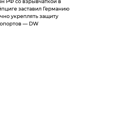
он РФ со взрывчаткой в
пциге заставил Германию
чно укреплять защиту
ропортов — DW