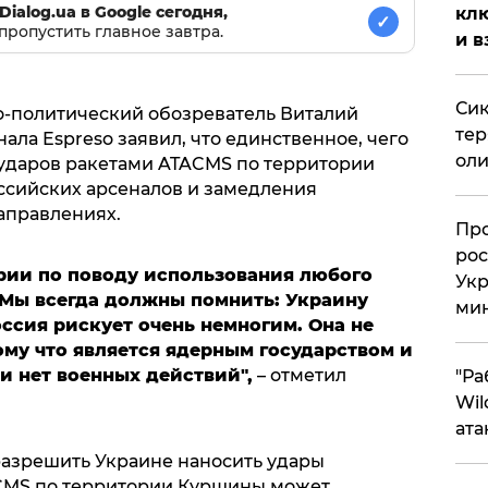
Dialog.ua в Google сегодня,
клю
✓
пропустить главное завтра.
и в
Сик
о-политический обозреватель Виталий
тер
нала Espreso заявил, что единственное, чего
оли
ударов ракетами ATACMS по территории
оссийских арсеналов и замедления
аправлениях.
​Пр
рос
ории по поводу использования любого
Укр
 Мы всегда должны помнить: Украину
ми
оссия рискует очень немногим. Она не
му что является ядерным государством и
и нет военных действий",
– отметил
"Ра
Wil
ата
разрешить Украине наносить удары
CMS по территории Курщины может