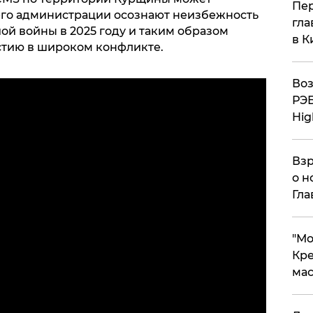
Пер
 его администрации осознают неизбежность
гла
ой войны в 2025 году и таким образом
в К
астию в широком конфликте.
Воз
РЭБ
Hig
Взр
о н
Гла
​"М
Кре
мас