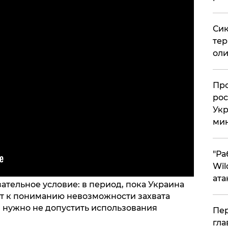
Сик
тер
оли
​Пр
рос
Укр
ми
"Ра
Wil
ата
зательное условие: в период, пока Украина
ит к пониманию невозможности захвата
, нужно не допустить использования
Пер
гла