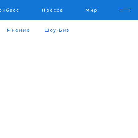
онбасс
Пресса
Мир
Мнение
Шоу-Биз