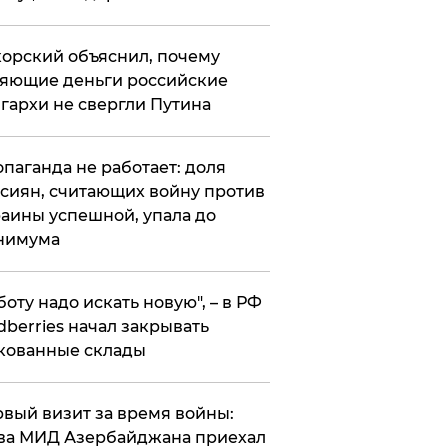
орский объяснил, почему
яющие деньги российские
гархи не свергли Путина
опаганда не работает: доля
сиян, считающих войну против
аины успешной, упала до
нимума
боту надо искать новую", – в РФ
dberries начал закрывать
кованные склады
вый визит за время войны:
ва МИД Азербайджана приехал