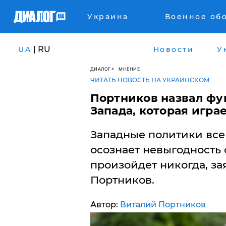
Украина
Военное об
| RU
UA
Новости
У
ДИАЛОГ
МНЕНИЕ
ЧИТАТЬ НОВОСТЬ НА УКРАИНСКОМ
Портников назвал ф
Запада, которая игра
Западные политики все 
осознает невыгодность 
произойдет никогда, з
Портников.
Автор:
Виталий Портников