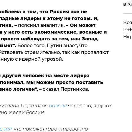
в К
роблема в том, что Россия все не
падные лидеры к этому не готовы. И,
Воз
утина,
– пояснил аналитик. –
Он может
РЭБ
а у него есть экономические, военные и
Hig
просто наблюдать за тем, как Запад
ймет".
Более того, Путин знает, что
ствовать стремительно, так как проявляют
нную с ядерной угрозой.
й другой человек на месте лидера
ы понимал. Мы можем просто поставить
енно логичен",
– сказал Портников.
 Виталий Портников
назвал
человека, в руках
на и всей России.
снил
, что поможет гарантированно