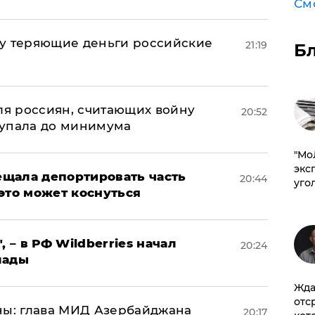
См
му теряющие деньги российские
21:19
Б
а
оля россиян, считающих войну
20:52
 упала до минимума
​"М
эксп
щала депортировать часть
20:44
уго
это может коснуться
, – в РФ Wildberries начал
20:24
лады
Жда
отс
ны: глава МИД Азербайджана
20:17