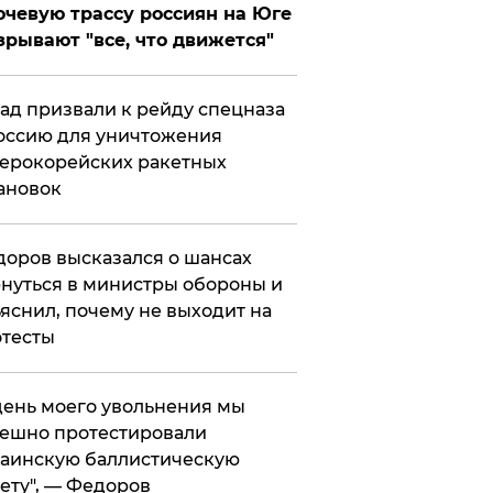
чевую трассу россиян на Юге
зрывают "все, что движется"
ад призвали к рейду спецназа
оссию для уничтожения
ерокорейских ракетных
ановок
оров высказался о шансах
нуться в министры обороны и
яснил, почему не выходит на
тесты
 день моего увольнения мы
ешно протестировали
аинскую баллистическую
ету", — Федоров