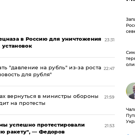
Зап
Рос
сев
пецназа в Россию для уничтожения
23:31
 установок
Сик
тер
оли
ь "давление на рубль" из-за роста
22:47
новость для рубля"
ах вернуться в министры обороны
21:59
дит на протесты
Чал
Пут
Укр
я мы успешно протестировали
21:53
ю ракету", — Федоров