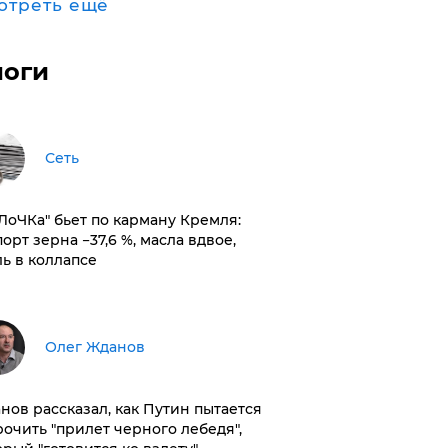
отреть ещё
логи
Сеть
оЛоЧКа" бьет по карману Кремля:
орт зерна −37,6 %, масла вдвое,
ль в коллапсе
Олег Жданов
нов рассказал, как Путин пытается
рочить "прилет черного лебедя",