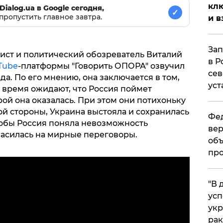
клю
Dialog.ua в Google сегодня,
✓
пропустить главное завтра.
и в
Зап
ист и политический обозреватель Виталий
в Р
Tube
-платформы "Говорить ОПОРА" озвучил
сев
. По его мнению, она заключается в том,
уст
 время ожидают, что Россия поймет
рой она оказалась. При этом они потихоньку
ой стороны, Украина выстояла и сохранилась
Фед
 чтобы Россия поняла невозможность
вер
ласилась на мирные переговоры.
объ
про
​"В
усп
укр
рак