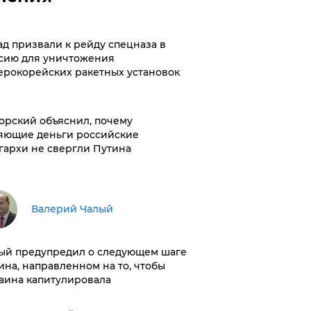
ад призвали к рейду спецназа в
сию для уничтожения
ерокорейских ракетных установок
орский объяснил, почему
яющие деньги российские
гархи не свергли Путина
Валерий Чалый
ый предупредил о следующем шаге
ина, направленном на то, чтобы
аина капитулировала