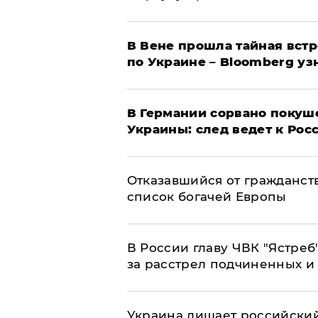
В Вене прошла тайная вст
по Украине – Bloomberg уз
​В Германии сорвано покуш
Украины: след ведет к Рос
Отказавшийся от гражданст
список богачей Европы
В России главу ЧВК "Ястре
за расстрел подчиненных и
​Украина лишает российский