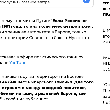
✓
пропустить главное завтра.
сго
выс
ПВ
 чему стремится Путин: "
Если Россия не
1991 года, то она политически проиграет.
В М
ки зрения ее авторитета в Европе, только
вто
е территории Советского Союза. Нужно это
им
ссказал в эфире политического ток-шоу
Укр
анале
YouTube
.
НПЗ
ру
, никакая другая территория на Востоке
и ее бывшего имперского влияния.
Для того
"Оп
 игроком в международной политике,
The
обеими ногами, в реальной Европе, где
взр
у
", - сообщил публицист.
Ле