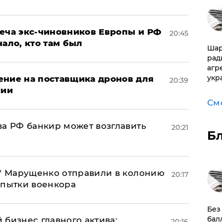
реча экс-чиновников Европы и РФ
20:45
нало, кто там был
Шар
рад
агр
укр
ение на поставщика дронов для
20:39
сии
См
ва РФ банкир может возглавить
20:21
Б
б" Марущенко отправили в колонию
20:17
 пытки военкора
​Бе
бал
 бизнес главного актива:
20:16