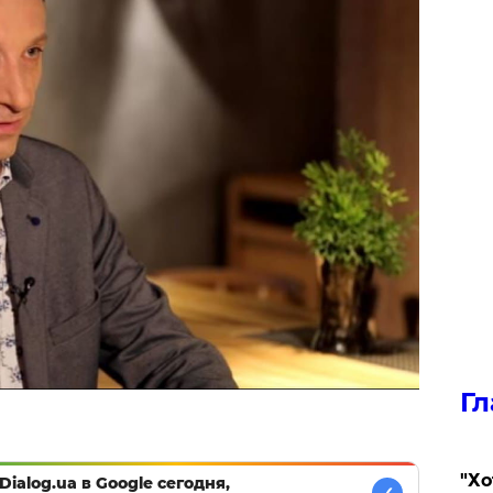
Гл
​"Х
Dialog.ua в Google сегодня,