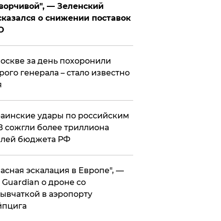
ворчивой", — Зеленский
казался о снижении поставок
О
оскве за день похоронили
рого генерала – стало известно
я
аинские удары по российским
 сожгли более триллиона
блей бюджета РФ
асная эскалация в Европе", —
 Guardian о дроне со
ывчаткой в аэропорту
йпцига