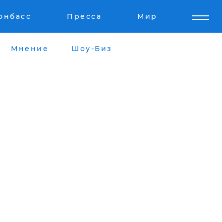
онбасс
Пресса
Мир
Мнение
Шоу-Биз