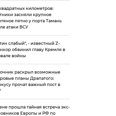
квадратных километров:
тники засняли крупное
тяное пятно у порта Тамань
ле атаки ВСУ
утин слабый", - известный Z-
нкор обвинил главу Кремля в
вале войны
точник раскрыл возможные
ровые планы Драпатого:
кусу прочат важный пост в
У
ене прошла тайная встреча экс-
овников Европы и РФ по