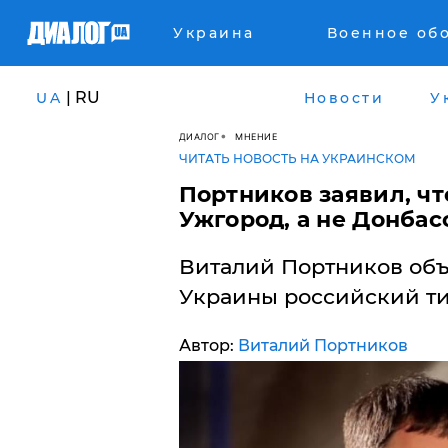
Украина
Военное об
| RU
UA
Новости
У
ДИАЛОГ
МНЕНИЕ
ЧИТАТЬ НОВОСТЬ НА УКРАИНСКОМ
Портников заявил, чт
Ужгород, а не Донбасс
Виталий Портников объ
Украины российский ти
Автор:
Виталий Портников