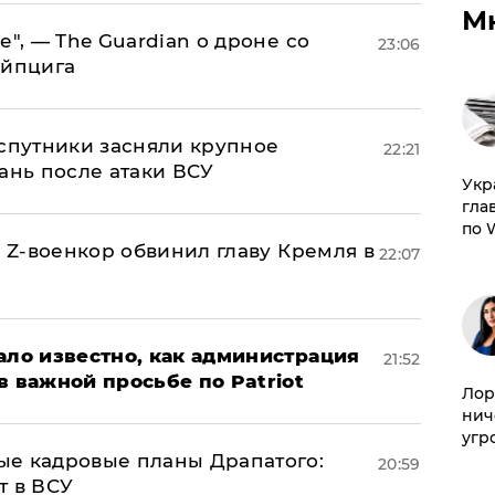
М
е", — The Guardian о дроне со
23:06
ейпцига
 спутники засняли крупное
22:21
ань после атаки ВСУ
​Ук
гла
по 
й Z-военкор обвинил главу Кремля в
22:07
ало известно, как администрация
21:52
в важной просьбе по Patriot
Лор
нич
угр
ые кадровые планы Драпатого:
20:59
т в ВСУ