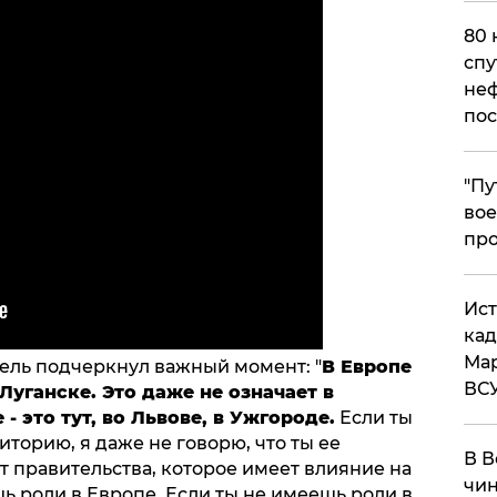
80 
спу
неф
пос
​"П
вое
про
​Ис
кад
Мар
ель подчеркнул важный момент: "
В Европе
ВС
 Луганске. Это даже не означает в
- это тут, во Львове, в Ужгороде.
Если ты
иторию, я даже не говорю, что ты ее
В В
ет правительства, которое имеет влияние на
чин
шь роли в Европе. Если ты не имеешь роли в