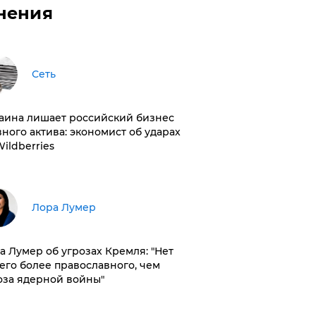
нения
Сеть
раина лишает российский бизнес
вного актива: экономист об ударах
Wildberries
​Лора Лумер
а Лумер об угрозах Кремля: "Нет
его более православного, чем
оза ядерной войны"