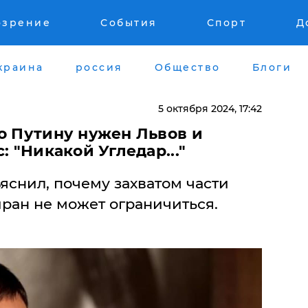
озрение
События
Спорт
Д
краина
россия
Общество
Блоги
5 октября 2024, 17:42
о Путину нужен Львов и
: "Никакой Угледар..."
яснил, почему захватом части
ран не может ограничиться.