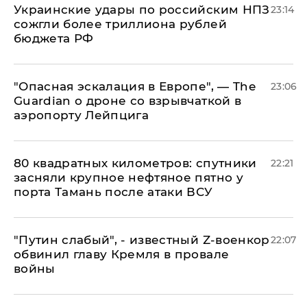
Украинские удары по российским НПЗ
23:14
сожгли более триллиона рублей
бюджета РФ
"Опасная эскалация в Европе", — The
23:06
Guardian о дроне со взрывчаткой в
аэропорту Лейпцига
80 квадратных километров: спутники
22:21
засняли крупное нефтяное пятно у
порта Тамань после атаки ВСУ
​"Путин слабый", - известный Z-военкор
22:07
обвинил главу Кремля в провале
войны