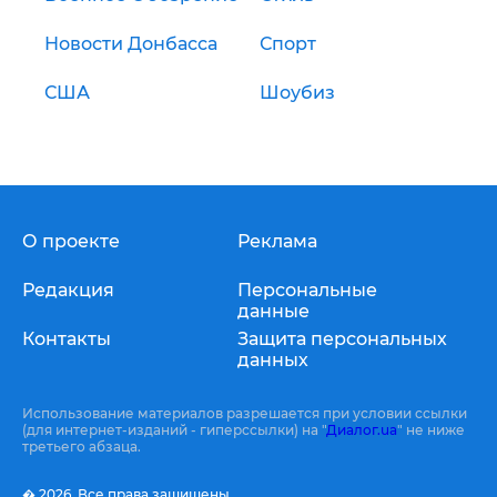
Новости Донбасса
Спорт
США
Шоубиз
О проекте
Реклама
Редакция
Персональные
данные
Контакты
Защита персональных
данных
Использование материалов разрешается при условии ссылки
(для интернет-изданий - гиперссылки) на "
Диалог.ua
" не ниже
третьего абзаца.
� 2026,
Все права защищены.