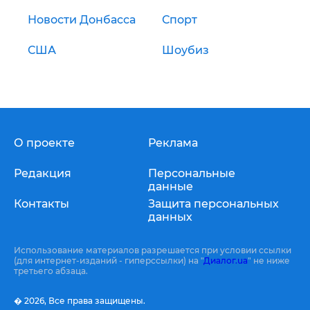
Новости Донбасса
Спорт
США
Шоубиз
О проекте
Реклама
Редакция
Персональные
данные
Контакты
Защита персональных
данных
Использование материалов разрешается при условии ссылки
(для интернет-изданий - гиперссылки) на "
Диалог.ua
" не ниже
третьего абзаца.
� 2026,
Все права защищены.