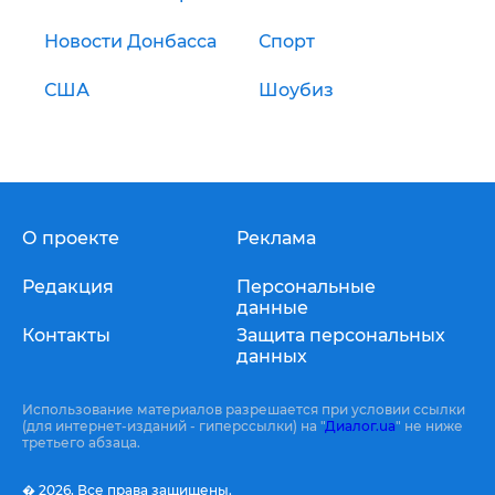
Новости Донбасса
Спорт
США
Шоубиз
О проекте
Реклама
Редакция
Персональные
данные
Контакты
Защита персональных
данных
Использование материалов разрешается при условии ссылки
(для интернет-изданий - гиперссылки) на "
Диалог.ua
" не ниже
третьего абзаца.
� 2026,
Все права защищены.