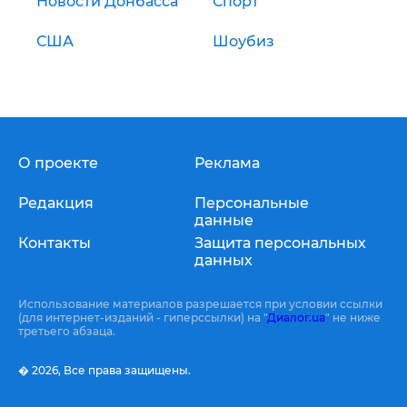
Новости Донбасса
Спорт
США
Шоубиз
О проекте
Реклама
Редакция
Персональные
данные
Контакты
Защита персональных
данных
Использование материалов разрешается при условии ссылки
(для интернет-изданий - гиперссылки) на "
Диалог.ua
" не ниже
третьего абзаца.
� 2026,
Все права защищены.