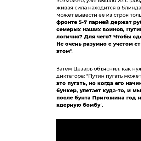
возможно, уже вышло из строя,
живая сила находится в блинд
может вывести ее из строя тол
фронте 5-7 парней держат ру
семерых наших воинов, Путин
логично? Для чего? Чтобы сд
Не очень разумно с учетом с
этом
".
Затем Цезарь объяснил, как ну
диктатора: "Путин пугать может
это пугать, но когда его начи
бункер, улетает куда-то, и м
после бунта Пригожина год н
ядерную бомбу
".