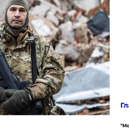
Гл
"Мо