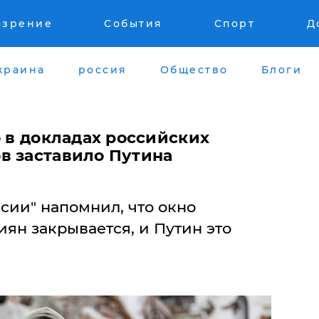
озрение
События
Спорт
Д
краина
россия
Общество
Блоги
о в докладах российских
в заставило Путина
сии" напомнил, что окно
ян закрывается, и Путин это