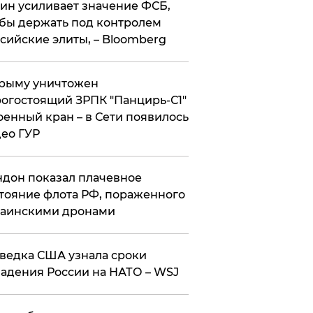
ин усиливает значение ФСБ,
бы держать под контролем
сийские элиты, – Bloomberg
рыму уничтожен
огостоящий ЗРПК "Панцирь-С1"
оенный кран – в Сети появилось
ео ГУР
дон показал плачевное
тояние флота РФ, пораженного
раинскими дронами
ведка США узнала сроки
адения России на НАТО – WSJ