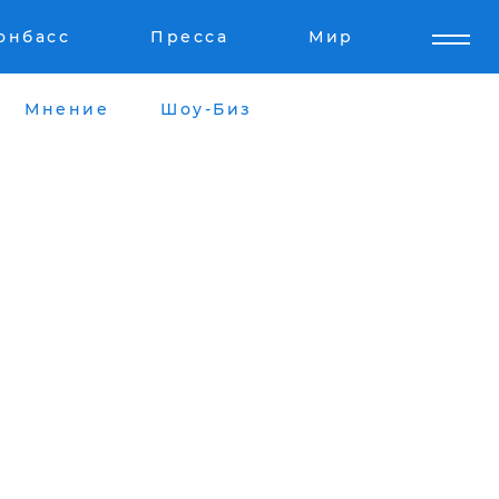
онбасс
Пресса
Мир
Мнение
Шоу-Биз