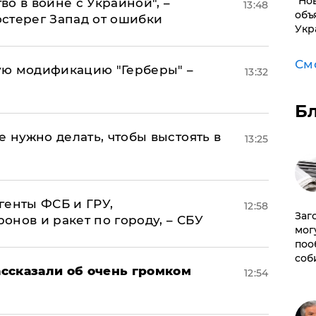
"Но
о в войне с Украиной", –
13:48
объ
стерег Запад от ошибки
Укр
См
ую модификацию "Герберы" –
13:32
Б
е нужно делать, чтобы выстоять в
13:25
генты ФСБ и ГРУ,
12:58
Заг
нов и ракет по городу, – СБУ
мог
поо
соб
ссказали об очень громком
12:54