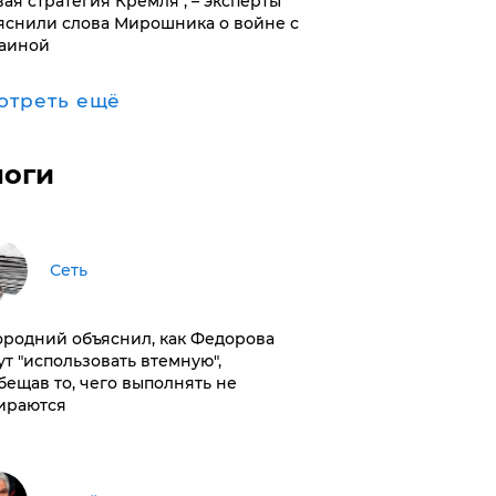
вая стратегия Кремля", – эксперты
яснили слова Мирошника о войне с
аиной
отреть ещё
логи
Сеть
ородний объяснил, как Федорова
ут "использовать втемную",
бещав то, чего выполнять не
ираются