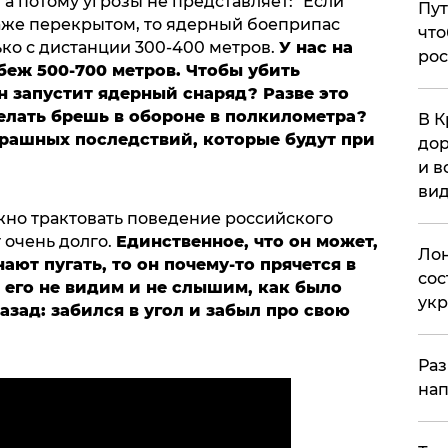
 а потому угрозы не представляет: "Если
Пут
аже перекрытом, то ядерный боеприпас
что
ько с дистанции 300-400 метров.
У нас на
рос
беж 500-700 метров. Чтобы убить
 запустит ядерный снаряд? Разве это
елать брешь в обороне в полкилометра?
В К
трашных последствий, которые будут при
дор
и в
вид
жно трактовать поведение российского
 очень долго.
Единственное, что он может,
Лон
нают пугать, то он почему-то прячется в
сос
ы его не видим и не слышим, как было
ук
азад: забился в угол и забыл про свою
Раз
нап