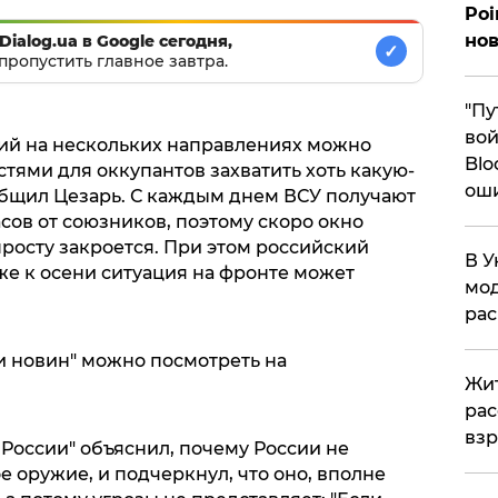
Poi
нов
Dialog.ua в Google сегодня,
✓
пропустить главное завтра.
"Пу
вой
ий на нескольких направлениях можно
Blo
тями для оккупантов захватить хоть какую-
ош
ообщил Цезарь. С каждым днем ВСУ получают
сов от союзников, поэтому скоро окно
росту закроется. При этом российский
В У
же к осени ситуация на фронте может
мод
ра
 новин" можно посмотреть на
Жит
рас
вз
России" объяснил, почему России не
 оружие, и подчеркнул, что оно, вполне