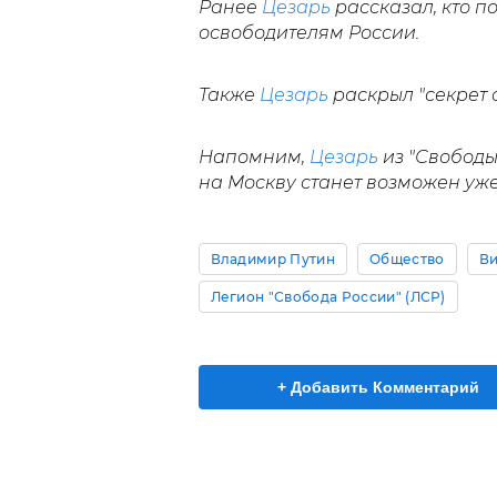
Ранее
Цезарь
рассказал, кто п
освободителям России.
Также
Цезарь
раскрыл "секрет 
Напомним,
Цезарь
из "Свободы
на Москву станет возможен уже
Владимир Путин
Общество
В
Легион "Свобода России" (ЛСР)
+ Добавить Комментарий