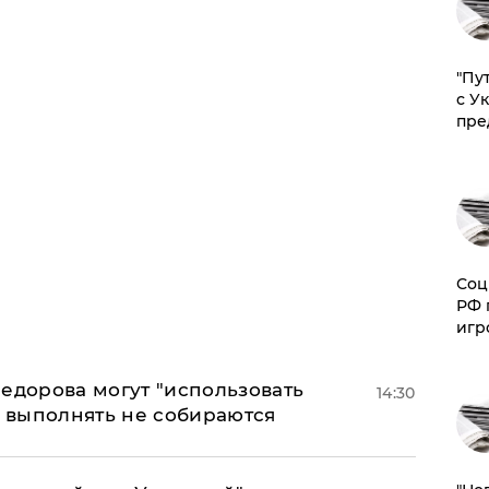
"Пу
с У
пре
Соц
РФ 
игр
едорова могут "использовать
14:30
о выполнять не собираются