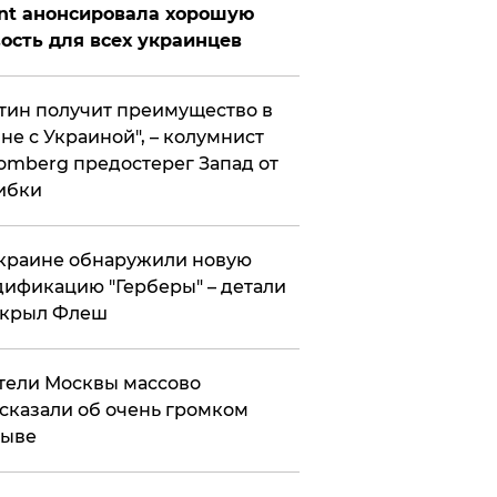
nt анонсировала хорошую
ость для всех украинцев
тин получит преимущество в
не с Украиной", – колумнист
omberg предостерег Запад от
ибки
краине обнаружили новую
ификацию "Герберы" – детали
скрыл Флеш
ели Москвы массово
сказали об очень громком
рыве