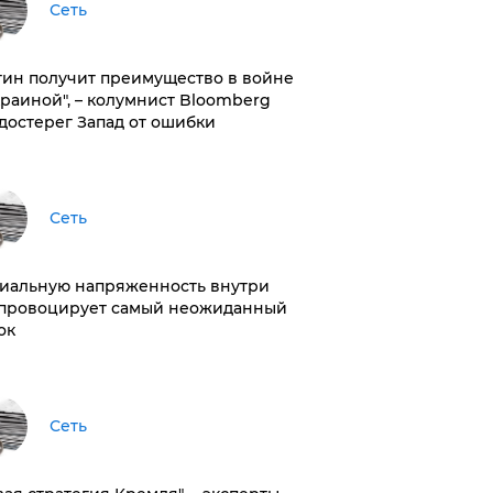
Сеть
тин получит преимущество в войне
краиной", – колумнист Bloomberg
достерег Запад от ошибки
Сеть
иальную напряженность внутри
провоцирует самый неожиданный
ок
Сеть