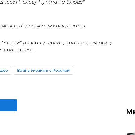
однесет "голову Путина на блюде"
смелости" российских оккупантов.
 России" назвал условие, при котором поход
 этой осенью.
идео
Война Украины с Россией
М