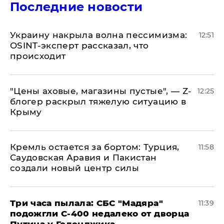
Последние новости
​Украину накрыла волна пессимизма:
12:51
OSINT-эксперт рассказал, что
происходит
​"Цены аховые, магазины пустые", — Z-
12:25
блогер раскрыл тяжелую ситуацию в
Крыму
​Кремль остается за бортом: Турция,
11:58
Саудовская Аравия и Пакистан
создали новый центр силы
Три часа пылала: СБС "Мадяра"
11:39
подожгли С-400 недалеко от дворца
Путина у Геленджика