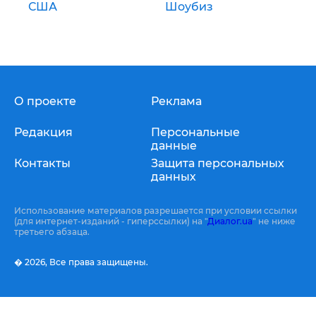
США
Шоубиз
О проекте
Реклама
Редакция
Персональные
данные
Контакты
Защита персональных
данных
Использование материалов разрешается при условии ссылки
(для интернет-изданий - гиперссылки) на "
Диалог.ua
" не ниже
третьего абзаца.
� 2026,
Все права защищены.