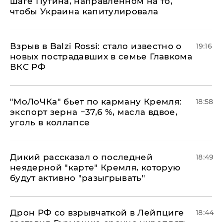
шаге Путина, направленном на то,
чтобы Украина капитулировала
Взрыв в Balzi Rossi: стало известно о
19:16
новых пострадавших в семье Главкома
ВКС РФ
​"МоЛоЧКа" бьет по карману Кремля:
18:58
экспорт зерна −37,6 %, масла вдвое,
уголь в коллапсе
Дикий рассказал о последней
18:49
неядерной "карте" Кремля, которую
будут активно "разыгрывать"
​Дрон РФ со взрывчаткой в Лейпциге
18:44