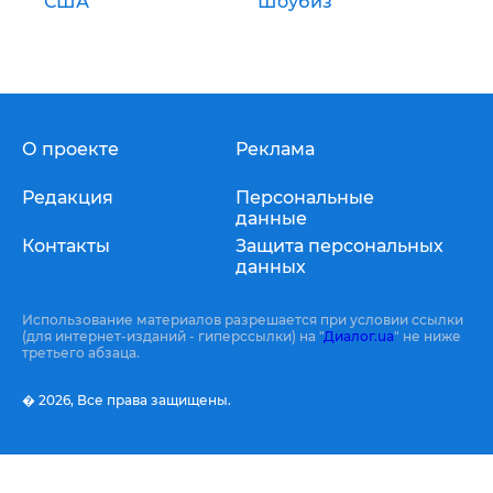
США
Шоубиз
О проекте
Реклама
Редакция
Персональные
данные
Контакты
Защита персональных
данных
Использование материалов разрешается при условии ссылки
(для интернет-изданий - гиперссылки) на "
Диалог.ua
" не ниже
третьего абзаца.
� 2026,
Все права защищены.