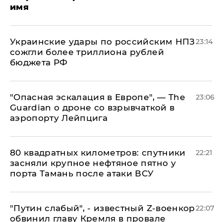
имя
Украинские удары по российским НПЗ
23:14
сожгли более триллиона рублей
бюджета РФ
"Опасная эскалация в Европе", — The
23:06
Guardian о дроне со взрывчаткой в
аэропорту Лейпцига
80 квадратных километров: спутники
22:21
засняли крупное нефтяное пятно у
порта Тамань после атаки ВСУ
​"Путин слабый", - известный Z-военкор
22:07
обвинил главу Кремля в провале