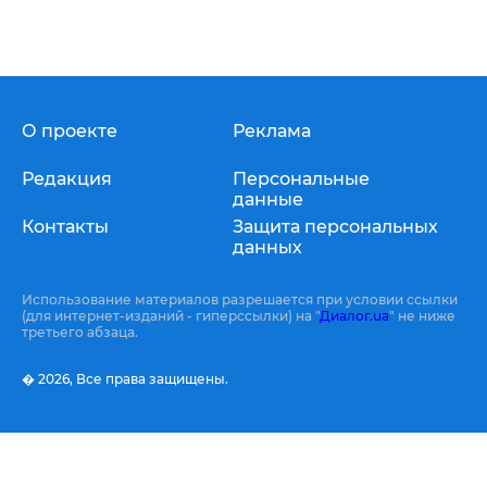
О проекте
Реклама
Редакция
Персональные
данные
Контакты
Защита персональных
данных
Использование материалов разрешается при условии ссылки
(для интернет-изданий - гиперссылки) на "
Диалог.ua
" не ниже
третьего абзаца.
� 2026,
Все права защищены.