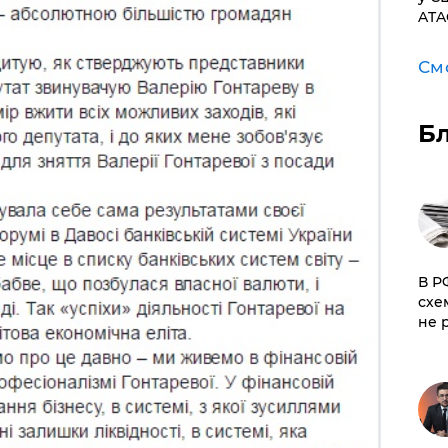
ATA
См
Б
​В 
схе
не 