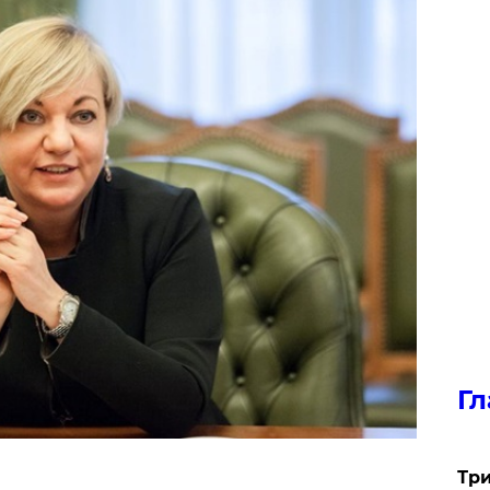
Гл
Три