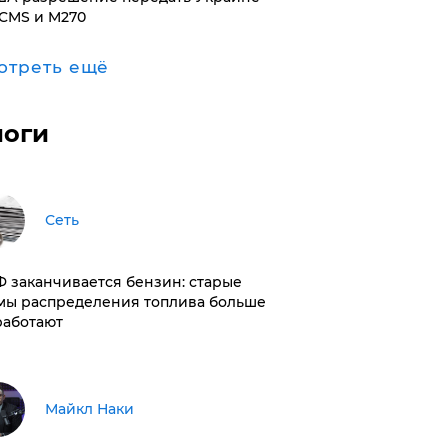
CMS и M270
отреть ещё
логи
Сеть
РФ заканчивается бензин: старые
мы распределения топлива больше
работают
Майкл Наки