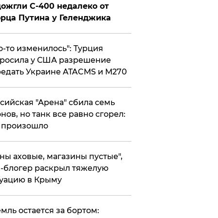
ожгли С-400 недалеко от
рца Путина у Геленджика
то-то изменилось": Турция
росила у США разрешение
едать Украине ATACMS и M270
ссийская "Арена" сбила семь
нов, но танк все равно сгорел:
 произошло
ены аховые, магазины пустые",
-блогер раскрыл тяжелую
уацию в Крыму
емль остается за бортом: