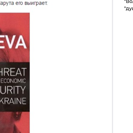
"Во
"ду