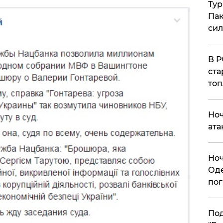
Тур
Пак
си
​В 
ста
топ
​Но
ата
​Но
Оде
пог
По