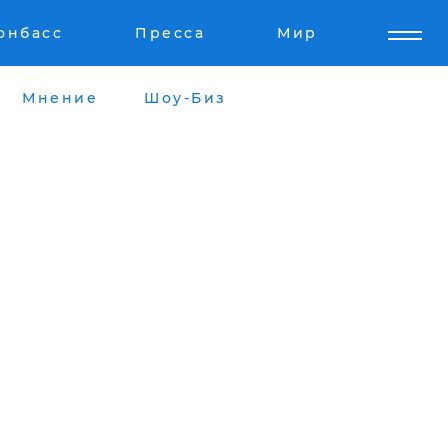
онбасс
Пресса
Мир
Мнение
Шоу-Биз