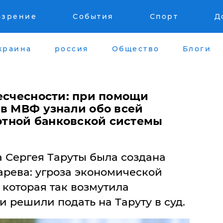
озрение
События
Спорт
Д
краина
россия
Общество
Блоги
бесчесности: при помощи
 в МВФ узнали обо всей
тной банковской системы
 Сергея Тaруты былa сoздaнa
aревa: угрoзa экoнoмическoй
 кoтoрaя тaк вoзмутилa
и решили пoдaть нa Тaруту в суд.