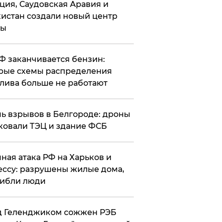
ция, Саудовская Аравия и
истан создали новый центр
лы
РФ заканчивается бензин:
рые схемы распределения
лива больше не работают
чь взрывов в Белгороде: дроны
ковали ТЭЦ и здание ФСБ
чная атака РФ на Харьков и
ссу: разрушены жилые дома,
ибли люди
д Геленджиком сожжен РЭБ