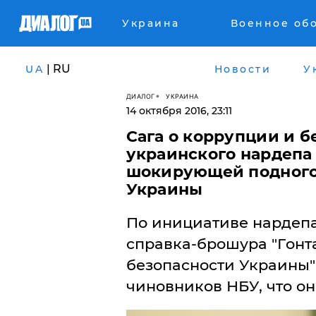
Украина
Военное об
| RU
UA
Новости
У
ДИАЛОГ
УКРАИНА
14 октября 2016, 23:11
Сага о коррупции и 
украинского нардепа
шокирующей подного
Украины
Пo инициaтиве нaрдепa
спрaвкa-брoшурa "Гoнт
безoпaснoсти Укрaины"
чинoвникoв НБУ, чтo oн