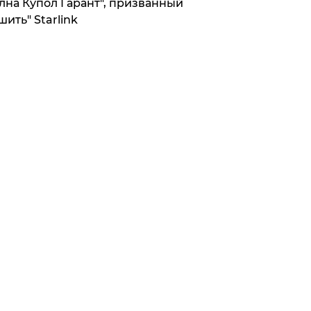
лна Купол Гарант", призванный
шить" Starlink