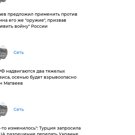
аев предложил применить против
ина его же "оружие", призвав
ъявить войну" России
Сеть
РФ надвигаются два тяжелых
зиса, осенью будет взрывоопасно
н Матвеев
Сеть
то-то изменилось": Турция запросила
ША разрешение передать Украине