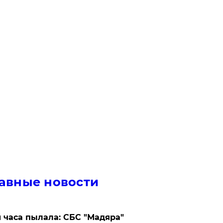
авные новости
 часа пылала: СБС "Мадяра"