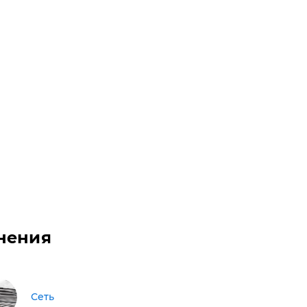
нения
Сеть