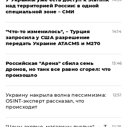
над территорией России: в одной
специальной зоне – СМИ
​"Что-то изменилось", – Турция
14:14
запросила у США разрешение
передать Украине ATACMS и M270
​Российская "Арена" сбила семь
13:46
дронов, но танк все равно сгорел: что
произошло
​Украину накрыла волна пессимизма:
12:51
OSINT-эксперт рассказал, что
происходит
​"Цены аховые, магазины пустые", — Z-
12:25