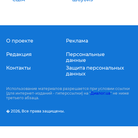
О проекте
Реклама
Редакция
Персональные
данные
Контакты
Защита персональных
данных
Использование материалов разрешается при условии ссылки
(для интернет-изданий - гиперссылки) на "
Диалог.ua
" не ниже
третьего абзаца.
� 2026,
Все права защищены.