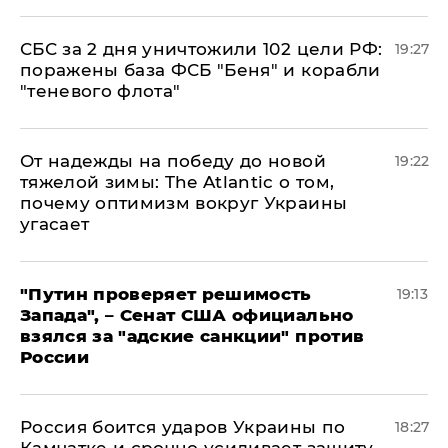
СБС за 2 дня уничтожили 102 цели РФ:
19:27
поражены база ФСБ "Беня" и корабли
"теневого флота"
От надежды на победу до новой
19:22
тяжелой зимы: The Atlantic о том,
почему оптимизм вокруг Украины
угасает
"Путин проверяет решимость
19:13
Запада", – Сенат США официально
взялся за "адские санкции" против
России
Россия боится ударов Украины по
18:27
Камчатке и срочно усиливает защиту