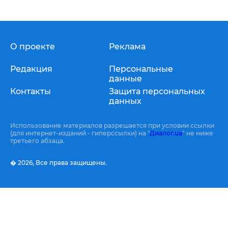
О проекте
Реклама
Редакция
Персональные
данные
Контакты
Защита персональных
данных
Использование материалов разрешается при условии ссылки
(для интернет-изданий - гиперссылки) на "
Диалог.ua
" не ниже
третьего абзаца.
� 2026,
Все права защищены.