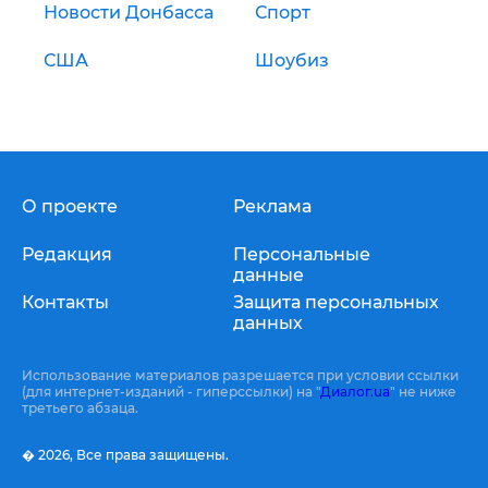
Новости Донбасса
Спорт
США
Шоубиз
О проекте
Реклама
Редакция
Персональные
данные
Контакты
Защита персональных
данных
Использование материалов разрешается при условии ссылки
(для интернет-изданий - гиперссылки) на "
Диалог.ua
" не ниже
третьего абзаца.
� 2026,
Все права защищены.