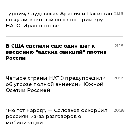
Турция, Саудовская Аравия и Пакистан
21:19
создали военный союз по примеру
НАТО: Иран в гневе
В США сделали еще один шаг к
21:15
введению "адских санкций" против
России
Четыре страны НАТО предупредили
20:35
об угрозе полной аннексии Южной
Осетии Россией
​"Не тот народ", — Соловьев оскорбил
20:28
россиян из-за разговоров о
мобилизации