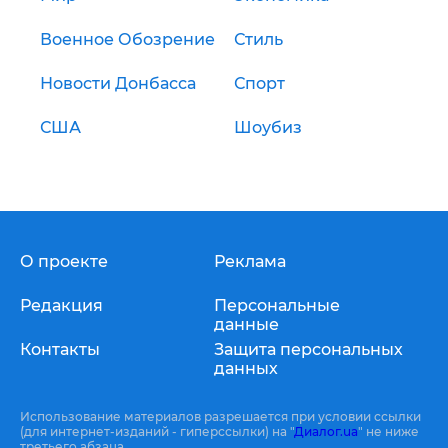
Военное Обозрение
Стиль
Новости Донбасса
Спорт
США
Шоубиз
О проекте
Реклама
Редакция
Персональные
данные
Контакты
Защита персональных
данных
Использование материалов разрешается при условии ссылки
(для интернет-изданий - гиперссылки) на "
Диалог.ua
" не ниже
третьего абзаца.