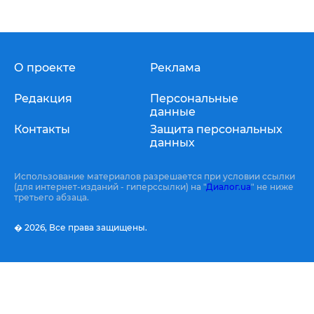
О проекте
Реклама
Редакция
Персональные
данные
Контакты
Защита персональных
данных
Использование материалов разрешается при условии ссылки
(для интернет-изданий - гиперссылки) на "
Диалог.ua
" не ниже
третьего абзаца.
� 2026,
Все права защищены.