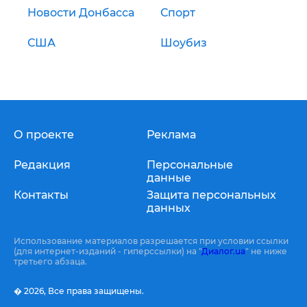
Новости Донбасса
Спорт
США
Шоубиз
О проекте
Реклама
Редакция
Персональные
данные
Контакты
Защита персональных
данных
Использование материалов разрешается при условии ссылки
(для интернет-изданий - гиперссылки) на "
Диалог.ua
" не ниже
третьего абзаца.
� 2026,
Все права защищены.