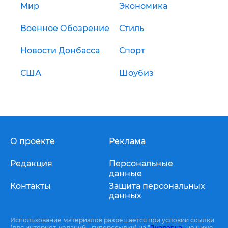
Мир
Экономика
Военное Обозрение
Стиль
Новости Донбасса
Спорт
США
Шоубиз
О проекте
Реклама
Редакция
Персональные
данные
Контакты
Защита персональных
данных
Использование материалов разрешается при условии ссылки
(для интернет-изданий - гиперссылки) на "
Диалог.ua
" не ниже