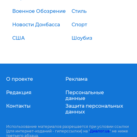
Военное Обозрение
Стиль
Новости Донбасса
Спорт
США
Шоубиз
О проекте
Реклама
Редакция
Персональные
данные
Контакты
Защита персональных
данных
Использование материалов разрешается при условии ссылки
(для интернет-изданий - гиперссылки) на "
Диалог.ua
" не ниже
третьего абзаца.