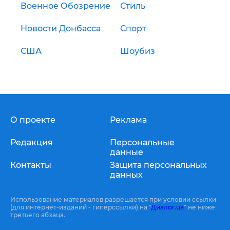
Военное Обозрение
Стиль
Новости Донбасса
Спорт
США
Шоубиз
О проекте
Реклама
Редакция
Персональные
данные
Контакты
Защита персональных
данных
Использование материалов разрешается при условии ссылки
(для интернет-изданий - гиперссылки) на "
Диалог.ua
" не ниже
третьего абзаца.