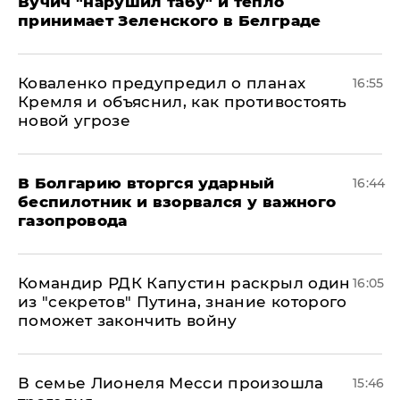
Вучич "нарушил табу" и тепло
принимает Зеленского в Белграде
Коваленко предупредил о планах
16:55
Кремля и объяснил, как противостоять
новой угрозе
В Болгарию вторгся ударный
16:44
беспилотник и взорвался у важного
газопровода
Командир РДК Капустин раскрыл один
16:05
из "секретов" Путина, знание которого
поможет закончить войну
В семье Лионеля Месси произошла
15:46