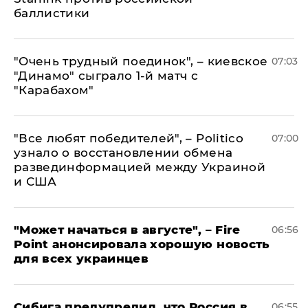
баллистики
"Очень трудный поединок", – киевское
07:03
"Динамо" сыграло 1-й матч с
"Карабахом"
​"Все любят победителей", – Politico
07:00
узнало о восстановлении обмена
развединформацией между Украиной
и США
"Может начаться в августе", – Fire
06:56
Point анонсировала хорошую новость
для всех украинцев
Сибига предупредил, что Россия в
06:55