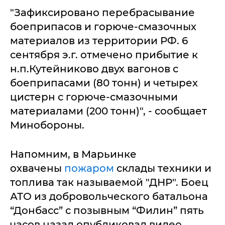
"Зафиксировано перебрасывание
боеприпасов и горюче-смазочных
материалов из территории РФ. 6
сентября э.г. отмечено прибытие к
н.п.Кутейниково двух вагонов с
боеприпасами (80 тонн) и четырех
цистерн с горюче-смазочными
материалами (200 тонн)", - сообщает
Минобороны.
Напомним, в Марьинке
охвачены
пожаром
склады техники и
топлива так называемой "ДНР". Боец
АТО из добровольческого батальона
“Донбасс” с позывным “Филин” пять
часов назад опубликовал видео.