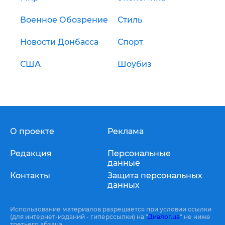
Военное Обозрение
Стиль
Новости Донбасса
Спорт
США
Шоубиз
О проекте
Реклама
Редакция
Персональные
данные
Контакты
Защита персональных
данных
Использование материалов разрешается при условии ссылки
(для интернет-изданий - гиперссылки) на "
Диалог.ua
" не ниже
третьего абзаца.