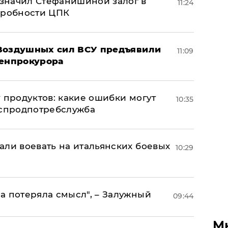
значил Стефанишиной залог в
11:24
дробности ЦПК
 Воздушных сил ВСУ предъявили
11:09
Генпрокурора
 продуктов: какие ошибки могут
10:35
оспродпотребслужба
али воевать на итальянских боевых
10:29
а потеряла смысл", – Залужный
09:44
М