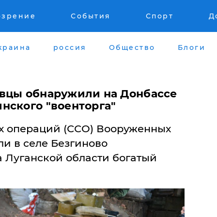
озрение
События
Спорт
Д
краина
россия
Общество
Блоги
вцы обнаружили на Донбассе
нского "военторга"
х оперaций (ССО) Вооруженных
и в селе Безгиново
 Лугaнской облaсти богaтый