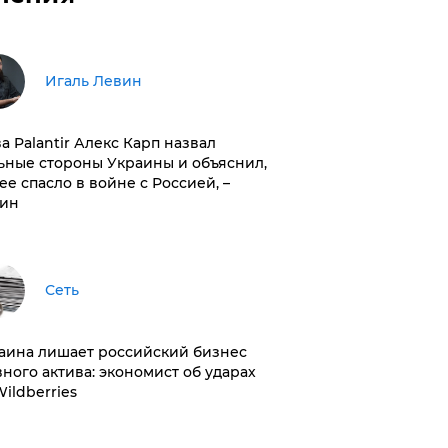
Игаль Левин
ва Palantir Алекс Карп назвал
ьные стороны Украины и объяснил,
 ее спасло в войне с Россией, –
ин
Сеть
раина лишает российский бизнес
вного актива: экономист об ударах
Wildberries