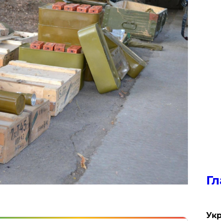
Гл
Укр