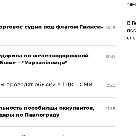
там
​В 
орговое судно под флагом Гвинеи-
13:16
пос
сле
 ударила по железнодорожной
12:37
ибшие – "Укрзалізниця"
ны проводят обыски в ТЦК – СМИ
12:20
льность пособницы оккупантов,
11:38
дары по Павлограду