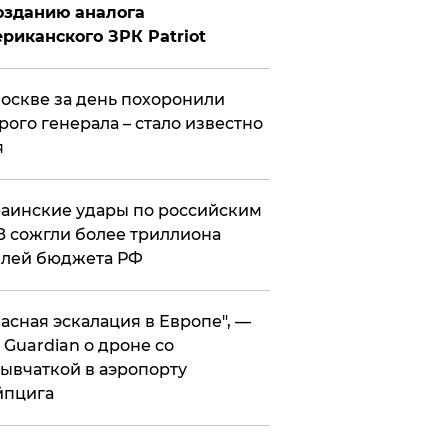
озданию аналога
риканского ЗРК Patriot
оскве за день похоронили
рого генерала – стало известно
я
аинские удары по российским
 сожгли более триллиона
блей бюджета РФ
асная эскалация в Европе", —
 Guardian о дроне со
ывчаткой в аэропорту
йпцига