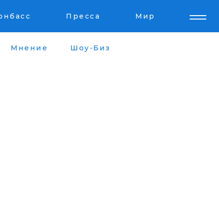
онбасс
Пресса
Мир
Мнение
Шоу-Биз