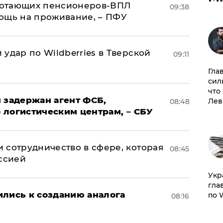
аботающих пенсионеров-ВПЛ
09:38
ощь на проживание, – ПФУ
удар по Wildberries в Тверской
09:11
Гла
сил
что
 задержан агент ФСБ,
Лев
08:48
 логистическим центрам, – СБУ
 сотрудничество в сфере, которая
08:45
оссией
​Ук
гла
ились к созданию аналога
по 
08:16