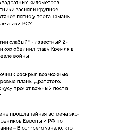
квадратных километров:
тники засняли крупное
тяное пятно у порта Тамань
ле атаки ВСУ
утин слабый", - известный Z-
нкор обвинил главу Кремля в
вале войны
точник раскрыл возможные
ровые планы Драпатого:
кусу прочат важный пост в
У
ене прошла тайная встреча экс-
овников Европы и РФ по
аине – Bloomberg узнало, кто