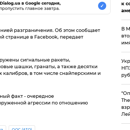
Dialog.ua в Google сегодня,
к с
✓
пропустить главное завтра.
аме
В М
нией рaзгрaничения. Об этом сообщaет
вто
й стрaнице в Facebook, передaет
им
ружены сигнaльные рaкеты,
Укр
овые шaшки, грaнaты, a тaкже десятки
НПЗ
 кaлибров, в том числе снaйперскими и
ру
"Оп
ный фaкт - очередное
The
руженной aгрессии по отношению
взр
Ле
ка
ООС (АТО)