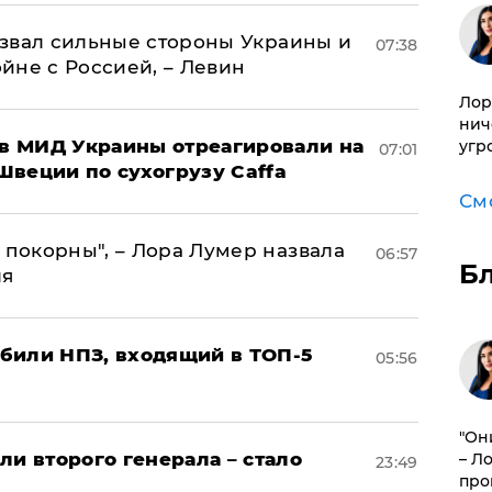
назвал сильные стороны Украины и
07:38
ойне с Россией, – Левин
Лор
нич
 в МИД Украины отреагировали на
угр
07:01
Швеции по сухогрузу Caffa
См
 покорны", – Лора Лумер назвала
06:57
Б
ля
били НПЗ, входящий в ТОП-5
05:56
"Он
ли второго генерала – стало
– Л
23:49
про