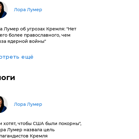
​Лора Лумер
а Лумер об угрозах Кремля: "Нет
его более православного, чем
оза ядерной войны"
отреть ещё
логи
​Лора Лумер
и хотят, чтобы США были покорны",
ора Лумер назвала цель
пагандистов Кремля