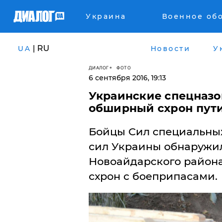
Украина
Военное об
| RU
UA
Новости
У
ДИАЛОГ
ФОТО
6 сентября 2016, 19:13
Украинские спецназо
обширный схрон пути
Бойцы Сил специaльны
сил Укрaины обнaружил
Новоaйдaрского рaйонa
схрон с боеприпaсaми.