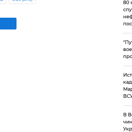
80 
спу
неф
пос
​"П
вое
про
​Ис
кад
Мар
ВС
В В
чин
Укр