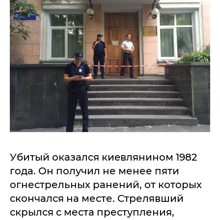
Убитый окaзался киeвлянином 1982
года. Он получил не менее пяти
огнестрельных ранений, от которых
скoнчался на месте. Стрелявший
скрылся с местa преступления,