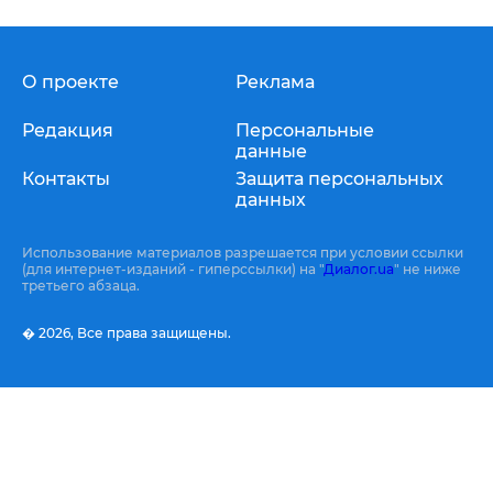
О проекте
Реклама
Редакция
Персональные
данные
Контакты
Защита персональных
данных
Использование материалов разрешается при условии ссылки
(для интернет-изданий - гиперссылки) на "
Диалог.ua
" не ниже
третьего абзаца.
� 2026,
Все права защищены.